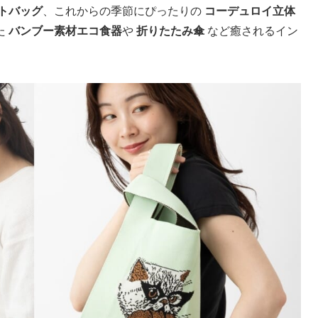
トバッグ
、これからの季節にぴったりの
コーデュロイ立体
た
バンブー素材エコ食器
や
折りたたみ傘
など癒されるイン