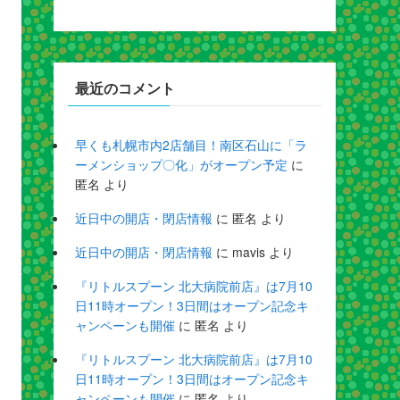
最近のコメント
早くも札幌市内2店舗目！南区石山に「ラ
ーメンショップ〇化」がオープン予定
に
匿名
より
近日中の開店・閉店情報
に
匿名
より
近日中の開店・閉店情報
に
mavis
より
『リトルスプーン 北大病院前店』は7月10
日11時オープン！3日間はオープン記念キ
ャンペーンも開催
に
匿名
より
『リトルスプーン 北大病院前店』は7月10
日11時オープン！3日間はオープン記念キ
ャンペーンも開催
に
匿名
より