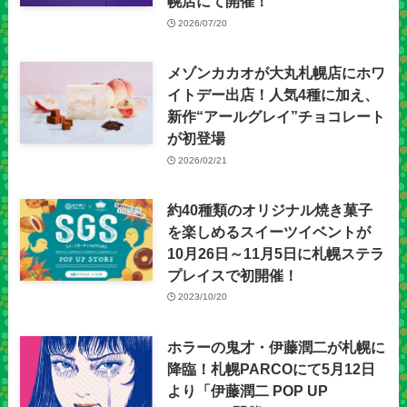
幌店にて開催！
2026/07/20
メゾンカカオが大丸札幌店にホワ
イトデー出店！人気4種に加え、
新作“アールグレイ”チョコレート
が初登場
2026/02/21
約40種類のオリジナル焼き菓子
を楽しめるスイーツイベントが
10月26日～11月5日に札幌ステラ
プレイスで初開催！
2023/10/20
ホラーの鬼才・伊藤潤二が札幌に
降臨！札幌PARCOにて5月12日
より「伊藤潤二 POP UP