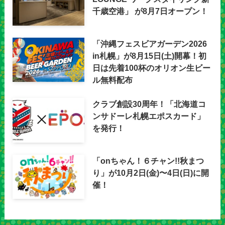
千歳空港」 が8月7日オープン！
「沖縄フェスビアガーデン2026
in札幌」が8月15日(土)開幕！初
日は先着100杯のオリオン生ビー
ル無料配布
クラブ創設30周年！「北海道コ
ンサドーレ札幌エポスカード」
を発行！
「onちゃん！６チャン!!秋まつ
り」が10月2日(金)〜4日(日)に開
催！