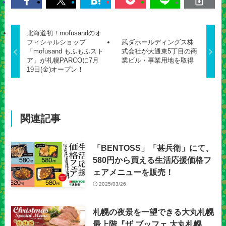
北海道初！mofusandのオ
フィシャルショップ
武ダホールディングス株
「mofusand もふもふスト
式会社が大通東5丁目の商
ア」が札幌PARCOに7月
業ビル・事業用地を取得
19日(金)オープン！
関連記事
「BENTOSS」「甚兵衛」にて、
580円から買える生活応援価格フ
ェアメニューを販売！
2025/03/26
札幌の夜景を一望できる大丸札幌
最上階『ザ ブッフェ 大丸札幌