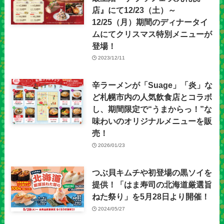
店』にて12/23（土）～
12/25（月）期間のディナータイ
ムにてクリスマス特別メニューが
登場！
2023/12/11
辛ラーメンが「Suage」「炎」な
ど札幌市内の人気飲食店とコラボ
し、期間限定で“うまからっ！”な
味わいのオリジナルメニューを販
売！
2026/01/23
つぶ貝キムチや初登場の黒ソイを
提供！「はま寿司の北海道厳選旨
ねた祭り」を5月28日より開催！
2024/05/27