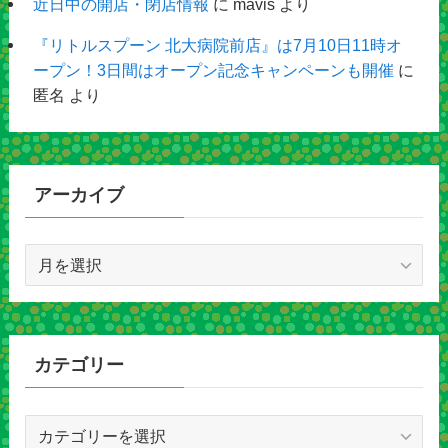
近日中の開店・閉店情報
に
mavis
より
『リトルスプーン 北大病院前店』は7月10日11時オ
ープン！3日間はオープン記念キャンペーンも開催
に
匿名
より
アーカイブ
ア
ー
カ
イ
ブ
カテゴリー
カ