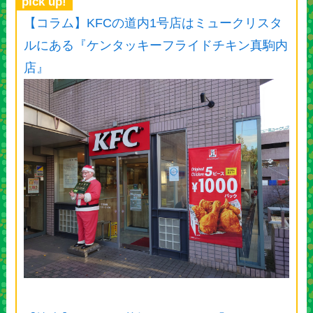
pick up!
【コラム】KFCの道内1号店はミュークリスタ
ルにある『ケンタッキーフライドチキン真駒内
店』