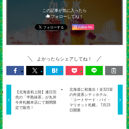
この記事が気に入ったら
フォローしてね！
Follow Me
よかったらシェアしてね！
北海道に初進出！全321室
【北海道初上陸】連日完
の外資系シティホテル、
売の「半熟抹茶」が丸井
「コートヤード・バイ・
今井札幌本店にて期間限
マリオット札幌」 7月23
定で販売！
日開業