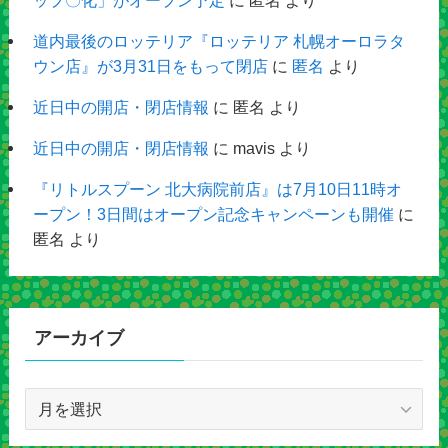
ップ〇化」がオープン予定
に
匿名
より
道内最後のロッテリア『ロッテリア 札幌オーロラタ
ウン店』が3月31日をもって閉店
に
匿名
より
近日中の開店・閉店情報
に
匿名
より
近日中の開店・閉店情報
に
mavis
より
『リトルスプーン 北大病院前店』は7月10日11時オ
ープン！3日間はオープン記念キャンペーンも開催
に
匿名
より
アーカイブ
ア
ー