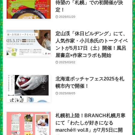
待望の「札幌」での初開催が決
定！
2026/01/20
定山渓「休日ビルヂング」にて、
人気作家・小川糸氏のトークイベ
ントが5月17日（土）開催！風呂
屋書店×作家コラボも開始
2025/03/02
北海道ボッチャフェス2025を札
幌市内で開催！
2025/08/05
札幌初上陸！BRANCH札幌月寒
にて「わたしが好きになる
marché® vol.8」が7月5日に開