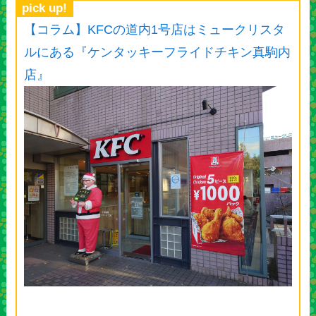
pick up!
【コラム】KFCの道内1号店はミュークリスタ
ルにある『ケンタッキーフライドチキン真駒内
店』