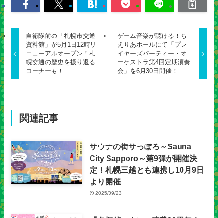
自衛隊前の「札幌市交通
ゲーム音楽が聴ける！ち
資料館」が5月1日12時リ
えりあホールにて「プレ
ニューアルオープン！札
イヤーズパーティー・オ
幌交通の歴史を振り返る
ーケストラ第4回定期演奏
コーナーも！
会」を6月30日開催！
関連記事
サウナの街サっぽろ～Sauna
City Sapporo～第9弾が開催決
定！札幌三越とも連携し10月9日
より開催
2025/09/23