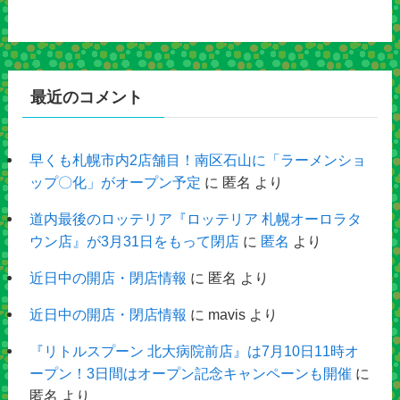
最近のコメント
早くも札幌市内2店舗目！南区石山に「ラーメンショ
ップ〇化」がオープン予定
に
匿名
より
道内最後のロッテリア『ロッテリア 札幌オーロラタ
ウン店』が3月31日をもって閉店
に
匿名
より
近日中の開店・閉店情報
に
匿名
より
近日中の開店・閉店情報
に
mavis
より
『リトルスプーン 北大病院前店』は7月10日11時オ
ープン！3日間はオープン記念キャンペーンも開催
に
匿名
より