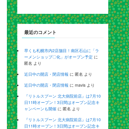
最近のコメント
早くも札幌市内2店舗目！南区石山に「ラ
ーメンショップ〇化」がオープン予定
に
匿名
より
近日中の開店・閉店情報
に
匿名
より
近日中の開店・閉店情報
に
mavis
より
『リトルスプーン 北大病院前店』は7月10
日11時オープン！3日間はオープン記念キ
ャンペーンも開催
に
匿名
より
『リトルスプーン 北大病院前店』は7月10
日11時オープン！3日間はオープン記念キ