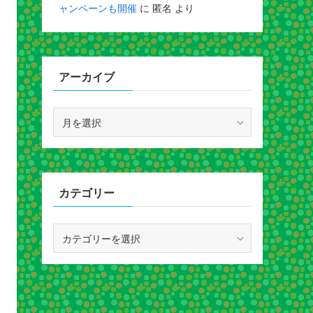
ャンペーンも開催
に
匿名
より
アーカイブ
ア
ー
カ
イ
ブ
カテゴリー
カ
テ
ゴ
リ
ー