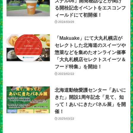
ズナル06」開発秘話などが聞け
る開栓記念イベントをエスコンフ
ィールドにて初開催！
2024/03/26
「Makuake」にて大丸札幌店が
セレクトした北海道のスイーツや
惣菜などを集めたオンライン催事
「大丸札幌店セレクトスイーツ＆
フード特集」を開始！
2023/02/22
北海道動物愛護センター「あいに
きた」開設1周年記念「見て、知
って！あいにきたパネル展」を開
催！
2025/03/22