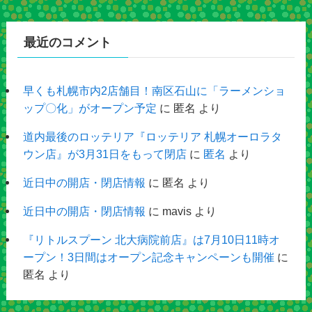
最近のコメント
早くも札幌市内2店舗目！南区石山に「ラーメンショ
ップ〇化」がオープン予定
に
匿名
より
道内最後のロッテリア『ロッテリア 札幌オーロラタ
ウン店』が3月31日をもって閉店
に
匿名
より
近日中の開店・閉店情報
に
匿名
より
近日中の開店・閉店情報
に
mavis
より
『リトルスプーン 北大病院前店』は7月10日11時オ
ープン！3日間はオープン記念キャンペーンも開催
に
匿名
より