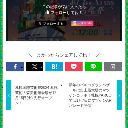
この記事が気に入ったら
フォローしてね！
Follow Me
よかったらシェアしてね！
新年のパルコグランバザ
札幌国際芸術祭2024 札幌
ールは史上最大級のマツ
芸術の森美術館会場が12
ケンコラボ！札幌PARCO
月16日(土) 先行オープ
では1月7日にマツケンAR
ン！
パレード開催！