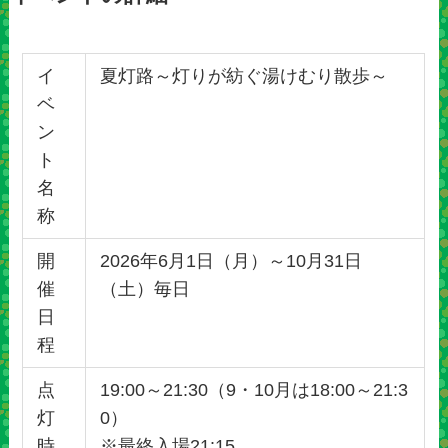
イ
夏灯路～灯りが紡ぐ湯けむり散歩～
ベ
ン
ト
名
称
開
2026年6月1日（月）～10月31日
催
（土）毎日
日
程
点
19:00～21:30（9・10月は18:00～21:3
灯
0）
時
※最終入場21:15