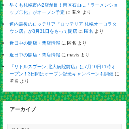
早くも札幌市内2店舗目！南区石山に「ラーメンショ
ップ〇化」がオープン予定
に
匿名
より
道内最後のロッテリア『ロッテリア 札幌オーロラタ
ウン店』が3月31日をもって閉店
に
匿名
より
近日中の開店・閉店情報
に
匿名
より
近日中の開店・閉店情報
に
mavis
より
『リトルスプーン 北大病院前店』は7月10日11時オ
ープン！3日間はオープン記念キャンペーンも開催
に
匿名
より
アーカイブ
ア