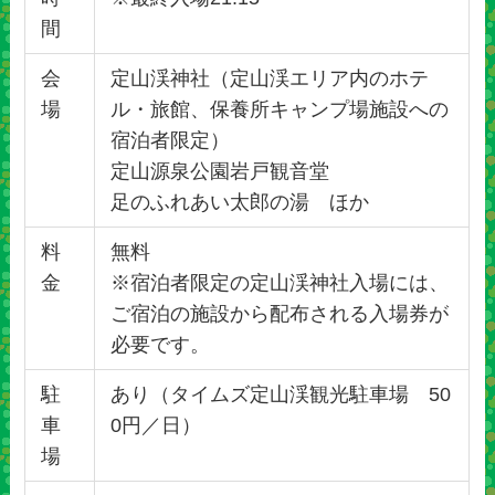
間
会
定山渓神社（定山渓エリア内のホテ
場
ル・旅館、保養所キャンプ場施設への
宿泊者限定）
定山源泉公園岩戸観音堂
足のふれあい太郎の湯 ほか
料
無料
金
※宿泊者限定の定山渓神社入場には、
ご宿泊の施設から配布される入場券が
必要です。
駐
あり（タイムズ定山渓観光駐車場 50
車
0円／日）
場