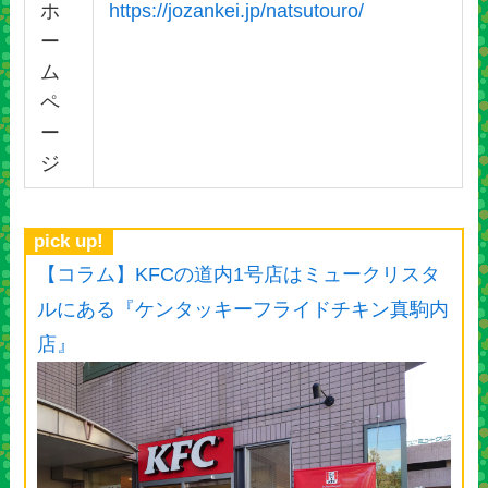
ホ
https://jozankei.jp/natsutouro/
ー
ム
ペ
ー
ジ
pick up!
【コラム】KFCの道内1号店はミュークリスタ
ルにある『ケンタッキーフライドチキン真駒内
店』