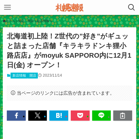
ホーム
開店・閉店
新店情報
北海道初上陸！Z世代の”好き”がギュッ
と詰まった店舗『キラキラドンキ狸小
路店店』がmoyuk SAPPORO内に12月1
日(金) オープン！
2023/11/14
新店情報
開店
当ページのリンクには広告が含まれています。