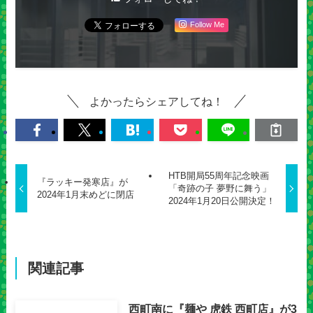
Follow Me
よかったらシェアしてね！
HTB開局55周年記念映画
『ラッキー発寒店』が
「奇跡の子 夢野に舞う」
2024年1月末めどに閉店
2024年1月20日公開決定！
関連記事
西町南に『麺や 虎鉄 西町店』が3