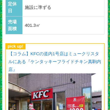
定休
施設に準ずる
日
売場
401.3㎡
面積
pick up!
【コラム】KFCの道内1号店はミュークリスタ
ルにある『ケンタッキーフライドチキン真駒内
店』