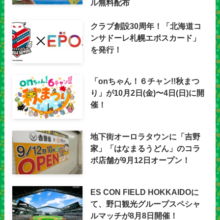
ル無料配布
クラブ創設30周年！「北海道コ
ンサドーレ札幌エポスカード」
を発行！
「onちゃん！６チャン!!秋まつ
り」が10月2日(金)〜4日(日)に開
催！
地下街オーロラタウンに「吉野
家」「はなまるうどん」のコラ
ボ店舗が9月12日オープン！
ES CON FIELD HOKKAIDOに
て、野口観光グループスペシャ
ルマッチが8月8日開催！