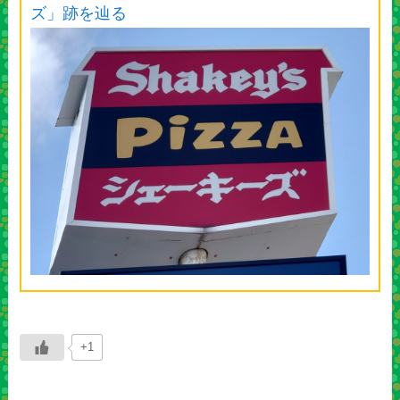
ズ」跡を辿る
+1