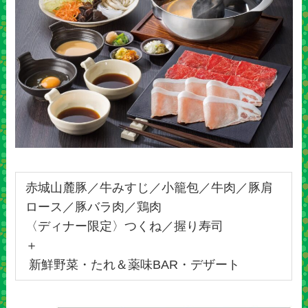
赤城山麓豚／牛みすじ／小籠包／牛肉／豚肩
ロース／豚バラ肉／鶏肉
〈ディナー限定〉つくね／握り寿司
＋
新鮮野菜・たれ＆薬味BAR・デザート