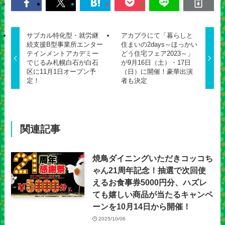
サブカル特化型・就労継
アカプラにて「暮らしと
続支援B型事業所エンター
住まいの2days～ほっかい
テインメントアカデミー
どう住宅フェア2023～」
でじるみ札幌白石が白石
が9月16日（土）・17日
区に11月1日オープン予
（日）に開催！豪華出演
定！
者も決定
関連記事
焼鳥ダイニングいただきコッコち
ゃん21周年記念！抽選で次回使
えるお食事券5000円分、ハズレ
ても嬉しい商品が当たるキャンペ
ーンを10月14日から開催！
2025/10/06