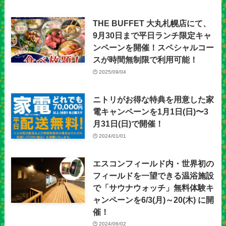
THE BUFFET 大丸札幌店にて、
9月30日まで平日ランチ限定キャ
ンペーンを開催！スペシャルコー
スが時間無制限で利用可能！
2025/09/04
ニトリがお得な特典を用意した家
電キャンペーンを1⽉1⽇(⽇)〜3
⽉31⽇(日)で開催！
2024/01/01
エスコンフィールド内・世界初の
フィールドを一望できる温浴施設
で「サウナウォッチ」無料体験キ
ャンペーンを6/3(月)～20(木) に開
催！
2024/06/02