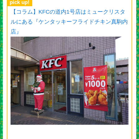
pick up!
【コラム】KFCの道内1号店はミュークリスタ
ルにある『ケンタッキーフライドチキン真駒内
店』