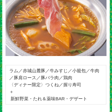
ラム／赤城山麓豚／牛みすじ／小籠包／牛肉
／豚肩ロース／豚バラ肉／鶏肉
〈ディナー限定〉つくね／握り寿司
＋
新鮮野菜・たれ＆薬味BAR・デザート