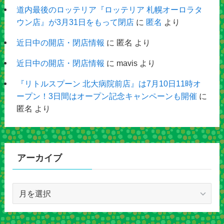
道内最後のロッテリア『ロッテリア 札幌オーロラタ
ウン店』が3月31日をもって閉店
に
匿名
より
近日中の開店・閉店情報
に
匿名
より
近日中の開店・閉店情報
に
mavis
より
『リトルスプーン 北大病院前店』は7月10日11時オ
ープン！3日間はオープン記念キャンペーンも開催
に
匿名
より
アーカイブ
ア
ー
カ