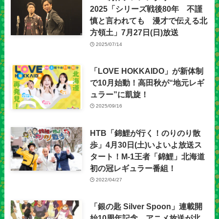
2025「シリーズ戦後80年 不謹
慎と言われても 漫才で伝える北
方領土」7月27日(日)放送
2025/07/14
「LOVE HOKKAIDO」が新体制
で10月始動！高田秋が“地元レギ
ュラー”に凱旋！
2025/09/16
HTB「錦鯉が行く！のりのり散
歩」4月30日(土)いよいよ放送ス
タート！M-1王者「錦鯉」北海道
初の冠レギュラー番組！
2022/04/27
「銀の匙 Silver Spoon」連載開
始10周年記念 アニメ放送が北