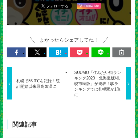
Follow Me
よかったらシェアしてね！
SUUMO「住みたい街ラン
キング2023 北海道版/札
札幌で36.3℃を記録！統
幌市民版」が発表！駅ラ
計開始以来最高気温に
ンキングでは札幌駅が1位
に
関連記事