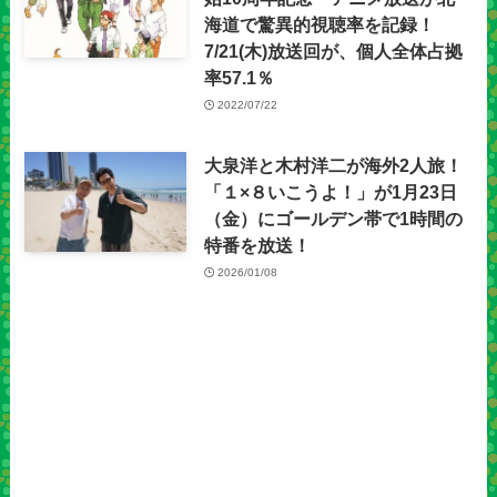
海道で驚異的視聴率を記録！
7/21(木)放送回が、個人全体占拠
率57.1％
2022/07/22
大泉洋と木村洋二が海外2人旅！
「１×８いこうよ！」が1月23日
（金）にゴールデン帯で1時間の
特番を放送！
2026/01/08