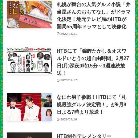
札幌が舞台の人気グルメ小説「弁
当屋さんのおもてなし」がドラマ
化決定！地元テレビ局のHTBが
開局55周年ドラマとして映像化
2022/04/21
HTBにて「錦鯉たかし＆オズワ
ルドいとうの超自由時間」2月27
日(月)深夜0時15分～3週連続放
送！
2023/02/17
なにわ男子参戦！HTBにて「札
幌最強グルメ決定戦！」が9月9
日よる7時より放送！
2026/07/16
HTB制作テレメンタリー