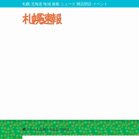
札幌 北海道 地域 速報 ニュース 開店閉店 イベント
ホーム
札幌
中央区
閉店