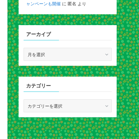
ャンペーンも開催
に
匿名
より
アーカイブ
ア
ー
カ
イ
ブ
カテゴリー
カ
テ
ゴ
リ
ー