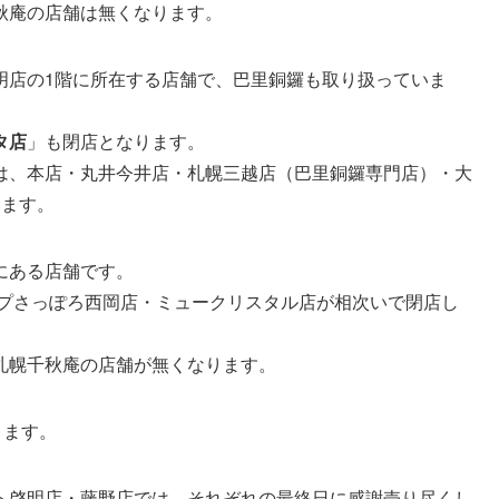
秋庵の店舗は無くなります。
明店の1階に所在する店舗で、巴里銅鑼も取り扱っていま
タ店
」も閉店となります。
は、本店・丸井今井店・札幌三越店（巴里銅鑼専門店）・大
ります。
にある店舗です。
ープさっぽろ西岡店・ミュークリスタル店が相次いで閉店し
札幌千秋庵の店舗が無くなります。
ります。
ト啓明店・藤野店では、それぞれの最終日に感謝売り尽くし