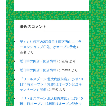
最近のコメント
早くも札幌市内2店舗目！南区石山に「ラ
ーメンショップ〇化」がオープン予定
に
匿名
より
近日中の開店・閉店情報
に
匿名
より
近日中の開店・閉店情報
に
mavis
より
『リトルスプーン 北大病院前店』は7月10
日11時オープン！3日間はオープン記念キ
ャンペーンも開催
に
匿名
より
『リトルスプーン 北大病院前店』は7月10
日11時オープン！3日間はオープン記念キ