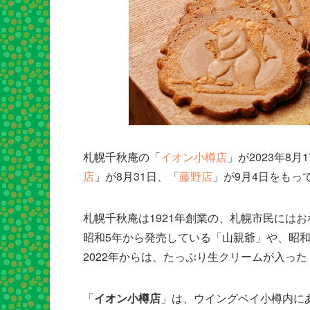
札幌千秋庵の「
イオン小樽店
」が2023年8月
店
」が8月31日、「
藤野店
」が9月4日をもっ
札幌千秋庵は1921年創業の、札幌市民には
昭和5年から発売している「山親爺」や、昭和
2022年からは、たっぷり生クリームが入っ
「
イオン小樽店
」は、ウイングベイ小樽内に