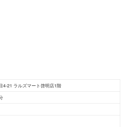
目4-21 ラルズマート啓明店1階
分