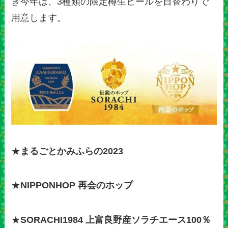
き今年は、3種類の限定樽生ビールを日替わりで
用意します。
★
まるごとかみふらの2023
★
NIPPONHOP 再会のホップ
★
SORACHI1984 上富良野産ソラチエース100％