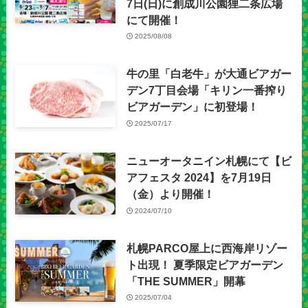
7日(日)に創成川公園狸二条広場
にて開催！
2025/08/08
牛の里「白老牛」が大通ビアガー
デン7丁目会場「キリン一番搾り
ビアガーデン」に初登場！
2025/07/17
ニューオータニイン札幌にて【ビ
アフェスタ 2024】を7月19日
（金）より開催！
2024/07/10
札幌PARCO屋上に西海岸リゾー
ト出現！ 夏季限定ビアガーデン
「THE SUMMER」開幕
2025/07/04