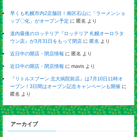
早くも札幌市内2店舗目！南区石山に「ラーメンショ
ップ〇化」がオープン予定
に
匿名
より
道内最後のロッテリア『ロッテリア 札幌オーロラタ
ウン店』が3月31日をもって閉店
に
匿名
より
近日中の開店・閉店情報
に
匿名
より
近日中の開店・閉店情報
に
mavis
より
『リトルスプーン 北大病院前店』は7月10日11時オ
ープン！3日間はオープン記念キャンペーンも開催
に
匿名
より
アーカイブ