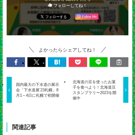
フォローしてね！
Follow Me
よかったらシェアしてね！
北海道の豆を使ったお菓
国内最大の下水道の展示
子を食べよう！北海道豆
会「下水道展’23札幌」8
スタンプラリー2023を開
月1～4日に札幌で初開催
催中
関連記事