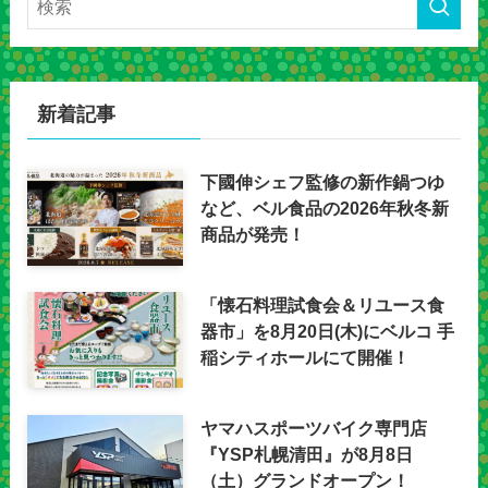
新着記事
下國伸シェフ監修の新作鍋つゆ
など、ベル食品の2026年秋冬新
商品が発売！
「懐石料理試食会＆リユース食
器市」を8月20日(木)にベルコ 手
稲シティホールにて開催！
ヤマハスポーツバイク専門店
『YSP札幌清田』が8月8日
（土）グランドオープン！