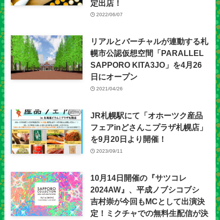
定出店！
2022/06/07
リアルとバーチャルが連動する札
幌市公認仮想空間「PARALLEL
SAPPORO KITA3JO」を4月26
日にオープン
2021/04/26
JR札幌駅にて「オホーツク産品
フェアinどさんこプラザ札幌店」
を9月20日より開催！
2023/09/11
10月14日開催の『サツコレ
2024AW』、平成ノブシコブシ
吉村崇が今回もMCとして出演決
定！ミクチャでの無料生配信が決