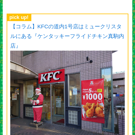
pick up!
【コラム】KFCの道内1号店はミュークリスタ
ルにある『ケンタッキーフライドチキン真駒内
店』