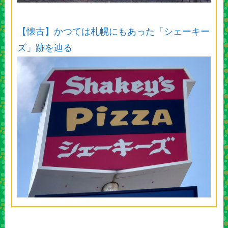
【懐古】かつては札幌にもあった「シェーキー
ズ」跡を辿る