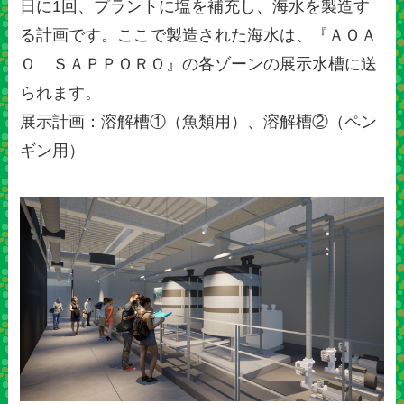
日に1回、プラントに塩を補充し、海水を製造す
る計画です。ここで製造された海水は、『ＡＯＡ
Ｏ ＳＡＰＰＯＲＯ』の各ゾーンの展示水槽に送
られます。
展示計画：溶解槽①（魚類用）、溶解槽②（ペン
ギン用）