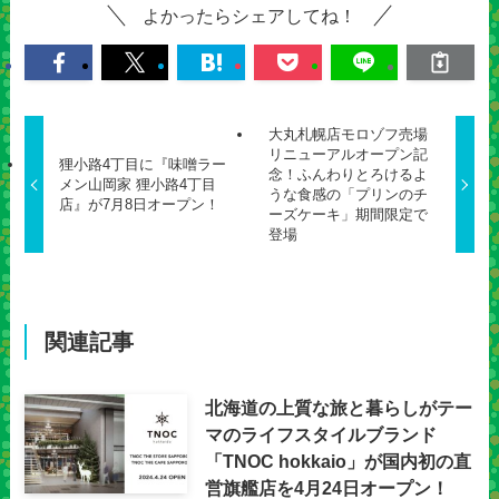
よかったらシェアしてね！
大丸札幌店モロゾフ売場
リニューアルオープン記
狸小路4丁目に『味噌ラー
念！ふんわりとろけるよ
メン山岡家 狸小路4丁目
うな食感の「プリンのチ
店』が7月8日オープン！
ーズケーキ」期間限定で
登場
関連記事
北海道の上質な旅と暮らしがテー
マのライフスタイルブランド
「TNOC hokkaio」が国内初の直
営旗艦店を4月24日オープン！