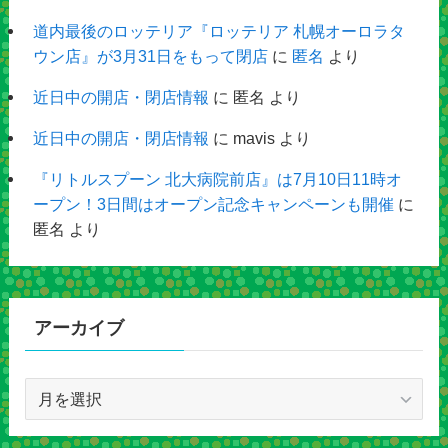
道内最後のロッテリア『ロッテリア 札幌オーロラタ
ウン店』が3月31日をもって閉店
に
匿名
より
近日中の開店・閉店情報
に
匿名
より
近日中の開店・閉店情報
に
mavis
より
『リトルスプーン 北大病院前店』は7月10日11時オ
ープン！3日間はオープン記念キャンペーンも開催
に
匿名
より
アーカイブ
ア
ー
カ