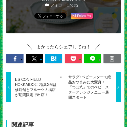
フォローしてね！
Follow Me
よかったらシェアしてね！
サラダ×ベビースターで絶
ES CON FIELD
品おつまみに大変身！
HOKKAIDOに 稲葉GM監
「つぼ八」でのベビース
修店舗とフルーツ大福店
ターアレンジメニュー展
が期間限定で出店！
開スタート
関連記事