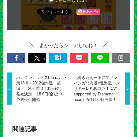
フォローしてね！
Follow Me
よかったらシェアしてね！
ハナタレナックスBlu-ray
北海きたえーるにて『レ
第15滴－2012傑作選・後
バンガ北海道×北海道コン
編－ 2023年3月31日(金)
サドーレ札幌コラボDAY
発売決定！1月6日(金)より
supported by Diamond
予約受付開始！
head』が1月29日開催！
関連記事