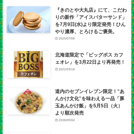
『きのとや大丸店』にて、こだわ
りの新作「アイスバターサンド」
を7月9日(水)より限定発売！ひん
やり濃厚、とろけるご褒美。
2025/07/06
北海道限定で「ビッグボス カフ
ェオレ」を3月22日より再発売！
2022/03/19
道内のセブンイレブン限定！“あ
んかけ文化”を味わえる一品「豚
玉あんかけ飯」を5月5日（火）
より順次発売
2026/05/04