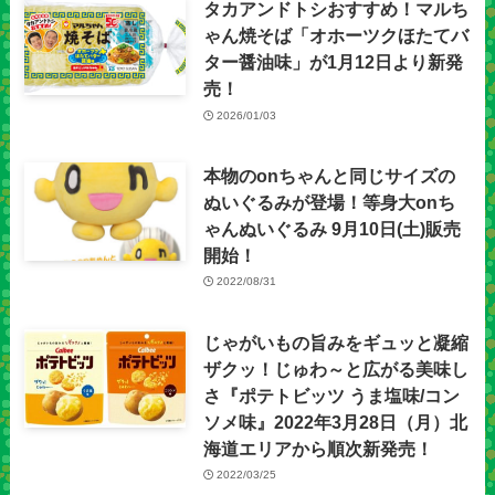
タカアンドトシおすすめ！マルち
ゃん焼そば「オホーツクほたてバ
ター醤油味」が1月12日より新発
売！
2026/01/03
本物のonちゃんと同じサイズの
ぬいぐるみが登場！等身大onち
ゃんぬいぐるみ 9月10日(土)販売
開始！
2022/08/31
じゃがいもの旨みをギュッと凝縮
ザクッ！じゅわ～と広がる美味し
さ『ポテトビッツ うま塩味/コン
ソメ味』2022年3月28日（月）北
海道エリアから順次新発売！
2022/03/25