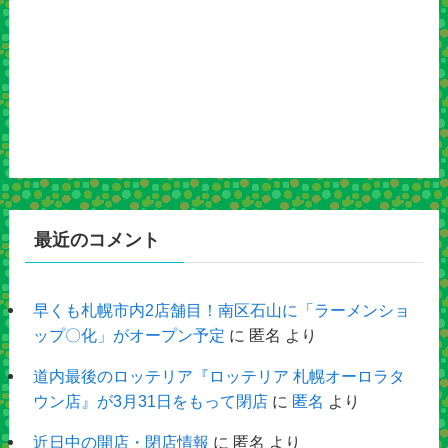
最近のコメント
早くも札幌市内2店舗目！南区石山に「ラーメンショ
ップ〇化」がオープン予定
に
匿名
より
道内最後のロッテリア『ロッテリア 札幌オーロラタ
ウン店』が3月31日をもって閉店
に
匿名
より
近日中の開店・閉店情報
に
匿名
より