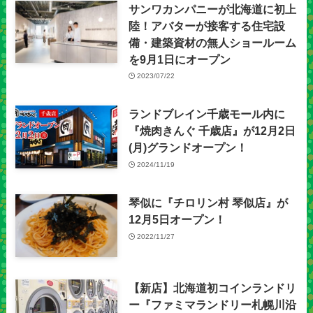
サンワカンパニーが北海道に初上
陸！アバターが接客する住宅設
備・建築資材の無人ショールーム
を9月1日にオープン
2023/07/22
ランドブレイン千歳モール内に
『焼肉きんぐ 千歳店』が12⽉2⽇
(月)グランドオープン！
2024/11/19
琴似に『チロリン村 琴似店』が
12月5日オープン！
2022/11/27
【新店】北海道初コインランドリ
ー『ファミマランドリー札幌川沿