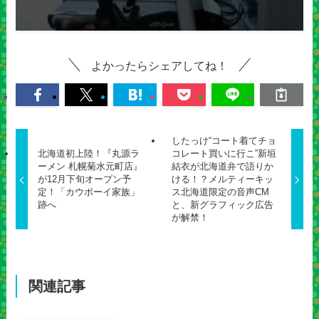
よかったらシェアしてね！
したっけ“コート着てチョ
北海道初上陸！『丸源ラ
コレート買いに行こ”新垣
ーメン 札幌菊水元町店』
結衣が北海道弁で語りか
が12月下旬オープン予
ける！？メルティーキッ
定！「カウボーイ家族」
ス北海道限定の音声CM
跡へ
と、新グラフィック広告
が解禁！
関連記事