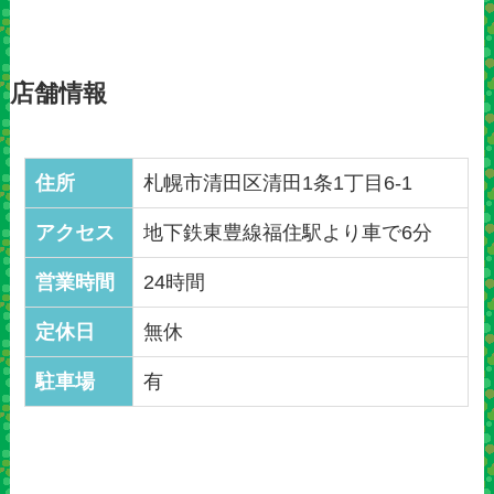
店舗情報
住所
札幌市清田区清田1条1丁目6-1
アクセス
地下鉄東豊線福住駅より車で6分
営業時間
24時間
定休日
無休
駐車場
有