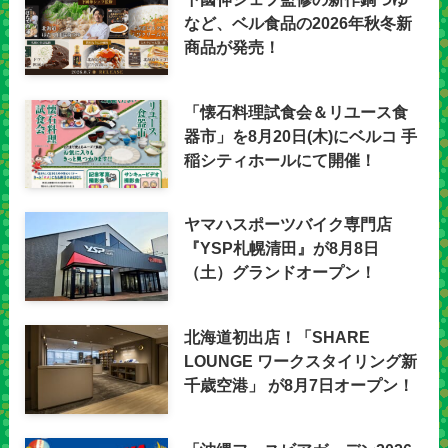
など、ベル食品の2026年秋冬新
商品が発売！
「懐石料理試食会＆リユース食
器市」を8月20日(木)にベルコ 手
稲シティホールにて開催！
ヤマハスポーツバイク専門店
『YSP札幌清田』が8月8日
（土）グランドオープン！
北海道初出店！「SHARE
LOUNGE ワークスタイリング新
千歳空港」 が8月7日オープン！