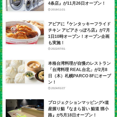
4条店』が11月26日オープン！
2019/11/21
アピアに『ケンタッキーフライド
チキン アピアさっぽろ店』が7月
1日10時オープン！オープン企画
も実施！
2022/07/01
本格台湾料理が自慢のレストラン
「台湾料理 REAL台北」が2月8
日（木）札幌PARCO 8Fにオープ
ン！
2024/01/27
プロジェクションマッピング×道
産握り鮨『なまら旨い 鮨道 狸小
路』が5月18日オープン！