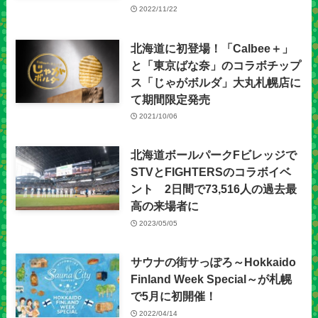
2022/11/22
北海道に初登場！「Calbee＋」
と「東京ばな奈」のコラボチップ
ス「じゃがボルダ」大丸札幌店に
て期間限定発売
2021/10/06
北海道ボールパークFビレッジで
STVとFIGHTERSのコラボイベ
ント 2日間で73,516人の過去最
高の来場者に
2023/05/05
サウナの街サっぽろ～Hokkaido
Finland Week Special～が札幌
で5月に初開催！
2022/04/14