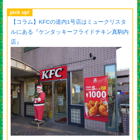
pick up!
【コラム】KFCの道内1号店はミュークリスタ
ルにある『ケンタッキーフライドチキン真駒内
店』