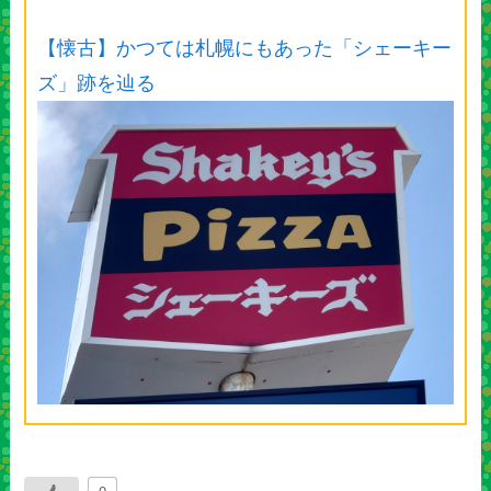
【懐古】かつては札幌にもあった「シェーキー
ズ」跡を辿る