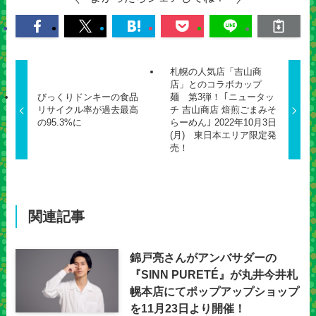
札幌の人気店「吉山商
店」とのコラボカップ
びっくりドンキーの食品
麺 第3弾！ ｢ニュータッ
リサイクル率が過去最高
チ 吉山商店 焙煎ごまみそ
の95.3%に
らーめん｣ 2022年10月3日
(月) 東日本エリア限定発
売！
関連記事
錦戸亮さんがアンバサダーの
『SINN PURETÉ』が丸井今井札
幌本店にてポップアップショップ
を11月23日より開催！