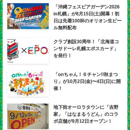
「沖縄フェスビアガーデン2026
in札幌」が8月15日(土)開幕！初
日は先着100杯のオリオン生ビー
ル無料配布
クラブ創設30周年！「北海道コ
ンサドーレ札幌エポスカード」
を発行！
「onちゃん！６チャン!!秋まつ
り」が10月2日(金)〜4日(日)に開
催！
地下街オーロラタウンに「吉野
家」「はなまるうどん」のコラ
ボ店舗が9月12日オープン！