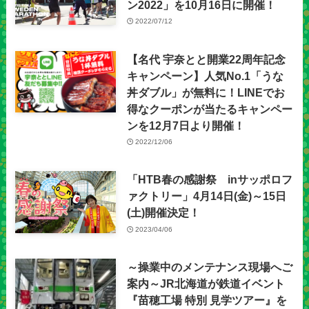
ン2022」を10月16日に開催！
2022/07/12
【名代 宇奈とと開業22周年記念
キャンペーン】人気No.1「うな
丼ダブル」が無料に！LINEでお
得なクーポンが当たるキャンペー
ンを12月7日より開催！
2022/12/06
「HTB春の感謝祭 inサッポロフ
ァクトリー」4月14日(金)～15日
(土)開催決定！
2023/04/06
～操業中のメンテナンス現場へご
案内～JR北海道が鉄道イベント
『苗穂工場 特別 見学ツアー』を