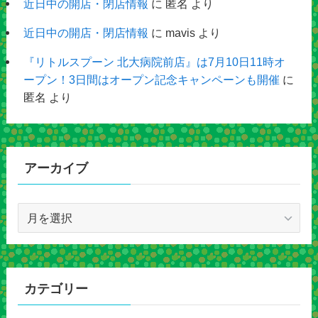
近日中の開店・閉店情報
に
匿名
より
近日中の開店・閉店情報
に
mavis
より
『リトルスプーン 北大病院前店』は7月10日11時オ
ープン！3日間はオープン記念キャンペーンも開催
に
匿名
より
アーカイブ
ア
ー
カ
イ
ブ
カテゴリー