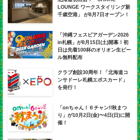
LOUNGE ワークスタイリング新
千歳空港」 が8月7日オープン！
「沖縄フェスビアガーデン2026
in札幌」が8月15日(土)開幕！初
日は先着100杯のオリオン生ビー
ル無料配布
クラブ創設30周年！「北海道コ
ンサドーレ札幌エポスカード」
を発行！
「onちゃん！６チャン!!秋まつ
り」が10月2日(金)〜4日(日)に開
催！