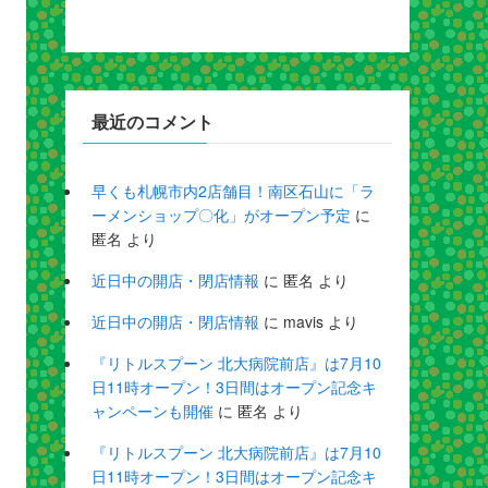
最近のコメント
早くも札幌市内2店舗目！南区石山に「ラ
ーメンショップ〇化」がオープン予定
に
匿名
より
近日中の開店・閉店情報
に
匿名
より
近日中の開店・閉店情報
に
mavis
より
『リトルスプーン 北大病院前店』は7月10
日11時オープン！3日間はオープン記念キ
ャンペーンも開催
に
匿名
より
『リトルスプーン 北大病院前店』は7月10
日11時オープン！3日間はオープン記念キ