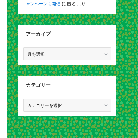
ャンペーンも開催
に
匿名
より
アーカイブ
ア
ー
カ
イ
ブ
カテゴリー
カ
テ
ゴ
リ
ー