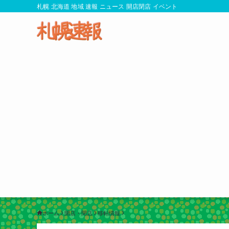
札幌 北海道 地域 速報 ニュース 開店閉店 イベント
ホーム
開店・閉店
移転情報