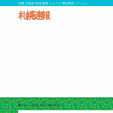
札幌 北海道 地域 速報 ニュース 開店閉店 イベント
ホーム
開店・閉店
新店情報