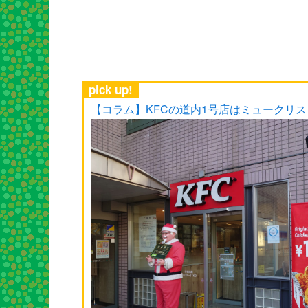
pick up!
【コラム】KFCの道内1号店はミュークリ