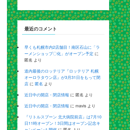
最近のコメント
早くも札幌市内2店舗目！南区石山に「ラ
ーメンショップ〇化」がオープン予定
に
匿名
より
道内最後のロッテリア『ロッテリア 札幌
オーロラタウン店』が3月31日をもって閉
店
に
匿名
より
近日中の開店・閉店情報
に
匿名
より
近日中の開店・閉店情報
に
mavis
より
『リトルスプーン 北大病院前店』は7月10
日11時オープン！3日間はオープン記念キ
ャンペーンも開催
に
匿名
より