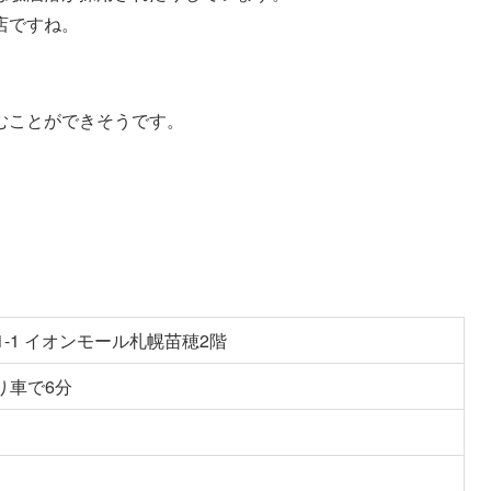
店ですね。
むことができそうです。
-1 イオンモール札幌苗穂2階
り車で6分