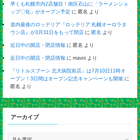
早くも札幌市内2店舗目！南区石山に「ラーメンショ
ップ〇化」がオープン予定
に
匿名
より
道内最後のロッテリア『ロッテリア 札幌オーロラタ
ウン店』が3月31日をもって閉店
に
匿名
より
近日中の開店・閉店情報
に
匿名
より
近日中の開店・閉店情報
に
mavis
より
『リトルスプーン 北大病院前店』は7月10日11時オ
ープン！3日間はオープン記念キャンペーンも開催
に
匿名
より
アーカイブ
ア