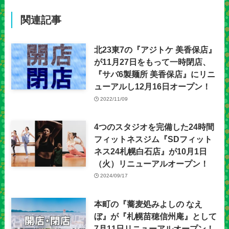
関連記事
北23東7の『アジトケ 美香保店』
が11月27日をもって一時閉店、
『サバ6製麺所 美香保店』にリニ
ューアルし12月16日オープン！
2022/11/09
4つのスタジオを完備した24時間
フィットネスジム『SDフィット
ネス24札幌白石店』が10月1日
（火）リニューアルオープン！
2024/09/17
本町の『蕎麦処みよしの なえ
ぼ』が『札幌苗穂信州庵』として
7月11日リニューアルオープン！