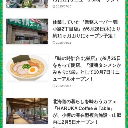
2025/07/10
休業していた『業務スーパー 狸
小路2丁目店』が6月26日(木)より
約11ヶ月ぶりにオープン予定！
2025/06/11
『味の時計台 北栄店』が9月25日
をもって閉店、『濃魂タンメンか
みもり北栄』として10月7日リニ
ューアルオープン！
2022/09/15
北海道の暮らしを味わうカフェ
『HARUKA Coffee & Table』
が、小樽の滞在型複合施設・山郷
内に2月5日オープン！