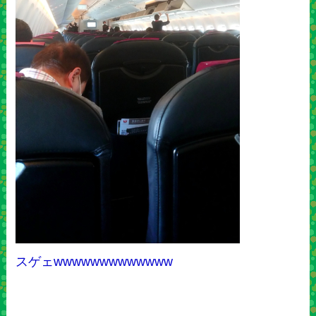
スゲェwwwwwwwwwwwww