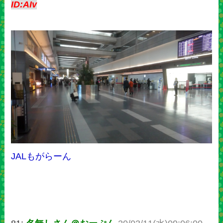
ID:AIv
JALもがらーん