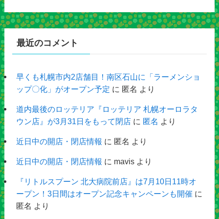
最近のコメント
早くも札幌市内2店舗目！南区石山に「ラーメンショ
ップ〇化」がオープン予定
に
匿名
より
道内最後のロッテリア『ロッテリア 札幌オーロラタ
ウン店』が3月31日をもって閉店
に
匿名
より
近日中の開店・閉店情報
に
匿名
より
近日中の開店・閉店情報
に
mavis
より
『リトルスプーン 北大病院前店』は7月10日11時オ
ープン！3日間はオープン記念キャンペーンも開催
に
匿名
より