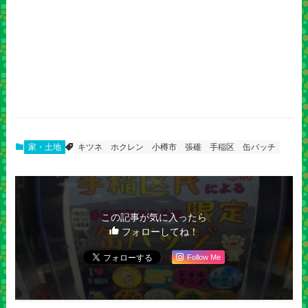
家・土地
キツネ
ホクレン
小樽市
張碓
手稲区
缶バッチ
この記事が気に入ったら
フォローしてね！
Follow Me