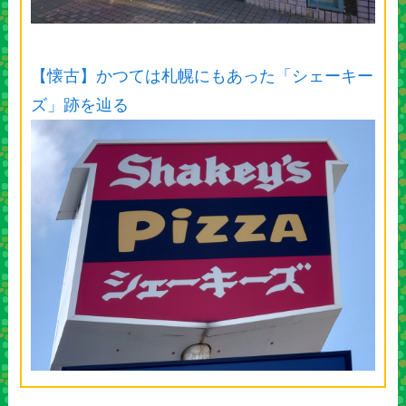
【懐古】かつては札幌にもあった「シェーキー
ズ」跡を辿る