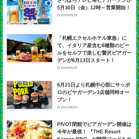
さっぽろテレビ塔ビアガーデンが
5月30日（金）12時～営業開始！
2025/05/29
「札幌エクセルホテル東急」に
て、イタリア産含む8種類のビー
ルをセルフで楽しむ贅沢ビアガー
デンが6月13日スタート！
2026/05/25
6月21日より札幌中心部にサッポ
ロのビヤガーデン3店舗同時オー
プン！
2021/06/15
PIVOT閉館でビアガーデン開催は
今年が最後！ 『THE Resort
Korean BBQ』が韓国フードをテ