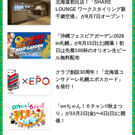
北海道初出店！「SHARE
LOUNGE ワークスタイリング新
千歳空港」 が8月7日オープン！
「沖縄フェスビアガーデン2026
in札幌」が8月15日(土)開幕！初
日は先着100杯のオリオン生ビー
ル無料配布
クラブ創設30周年！「北海道コ
ンサドーレ札幌エポスカード」
を発行！
「onちゃん！６チャン!!秋まつ
り」が10月2日(金)〜4日(日)に開
催！