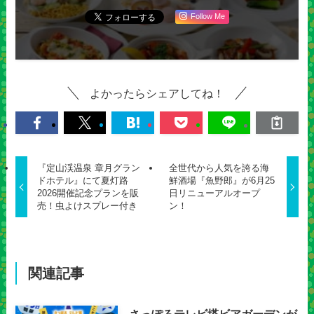
Follow Me
よかったらシェアしてね！
『定山渓温泉 章月グラン
全世代から人気を誇る海
ドホテル』にて夏灯路
鮮酒場『魚野郎』が6月25
2026開催記念プランを販
日リニューアルオープ
売！虫よけスプレー付き
ン！
関連記事