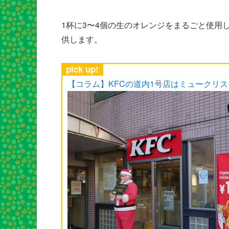
1杯に3〜4個の生のオレンジをまるごと使用
供します。
pick up!
【コラム】KFCの道内1号店はミュークリ