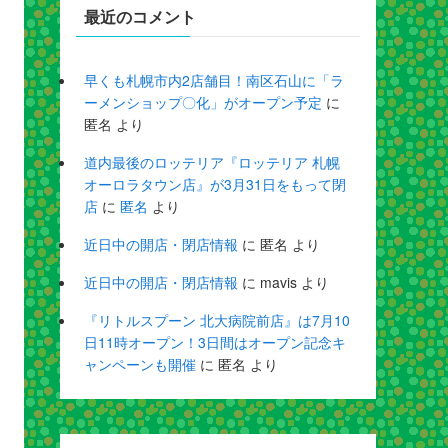
最近のコメント
早くも札幌市内2店舗目！南区石山に「ラ
ーメンショップ〇化」がオープン予定
に
匿名
より
道内最後のロッテリア『ロッテリア 札幌
オーロラタウン店』が3月31日をもって閉
店
に
匿名
より
近日中の開店・閉店情報
に
匿名
より
近日中の開店・閉店情報
に
mavis
より
『リトルスプーン 北大病院前店』は7月10
日11時オープン！3日間はオープン記念キ
ャンペーンも開催
に
匿名
より