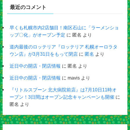
最近のコメント
早くも札幌市内2店舗目！南区石山に「ラーメンショ
ップ〇化」がオープン予定
に
匿名
より
道内最後のロッテリア『ロッテリア 札幌オーロラタ
ウン店』が3月31日をもって閉店
に
匿名
より
近日中の開店・閉店情報
に
匿名
より
近日中の開店・閉店情報
に
mavis
より
『リトルスプーン 北大病院前店』は7月10日11時オ
ープン！3日間はオープン記念キャンペーンも開催
に
匿名
より