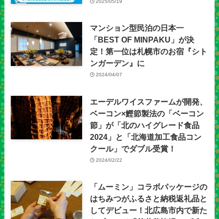
2025/05/19
マンション型民泊の日本一
「BEST OF MINPAKU」が決
定！第一位は札幌市のお宿『シト
ンガーデン』に
2024/04/07
エーデルワイスファームが開発、
ベーコン×鰹節製法の「ベーコン
節」が「北のハイグレード食品
2024」と「北海道加工食品コン
クール」でダブル受賞！
2024/02/22
「ムーミン」コラボパッケージの
はちみつがふるさと納税返礼品と
してデビュー！北広島市内で新た