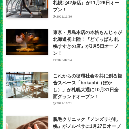
札幌北42条店』が11月26日オー
プン！
2021/11/26
東京・月島本店の本格もんじゃが
北海道初上陸！『どてっぱん 札
幌すすきの店』が3月5日オープ
ン！
2026/02/24
これからの循環社会を共に創る複
合スペース「bokashi（ぼか
し）」が札幌大通に10月31日全
面グランドオープン！
2022/10/31
脱毛クリニック『メンズリゼ札
幌』がノルベサに1月27日オープ