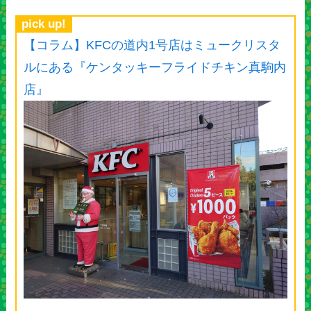
pick up!
【コラム】KFCの道内1号店はミュークリスタ
ルにある『ケンタッキーフライドチキン真駒内
店』