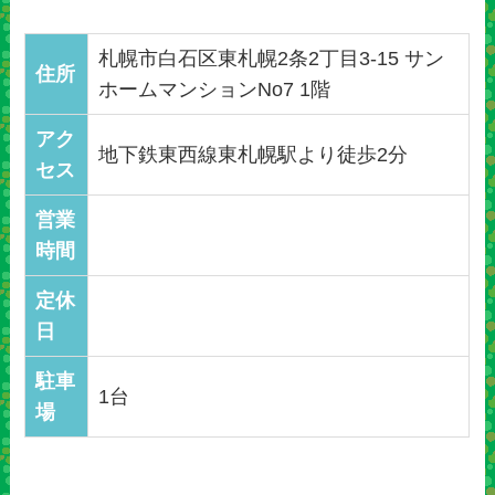
札幌市白石区東札幌2条2丁目3‐15 サン
住所
ホームマンションNo7 1階
アク
地下鉄東西線東札幌駅より徒歩2分
セス
営業
時間
定休
日
駐車
1台
場