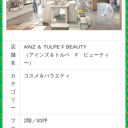
店
AINZ ＆ TULPE F BEAUTY
舗
（アインズ＆トルペ F ビューティ
名
ー）
カ
コスメ＆バラエティ
テ
ゴ
リ
ー
フ
2階／83坪