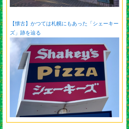
【懐古】かつては札幌にもあった「シェーキー
ズ」跡を辿る