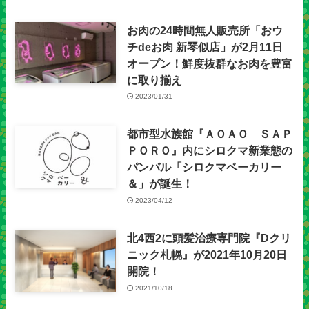
お肉の24時間無人販売所「おウ
チdeお肉 新琴似店」が2月11日
オープン！鮮度抜群なお肉を豊富
に取り揃え
2023/01/31
都市型水族館『ＡＯＡＯ ＳＡＰ
ＰＯＲＯ』内にシロクマ新業態の
パンバル「シロクマベーカリー
＆」が誕生！
2023/04/12
北4西2に頭髪治療専門院『Dクリ
ニック札幌』が2021年10月20日
開院！
2021/10/18