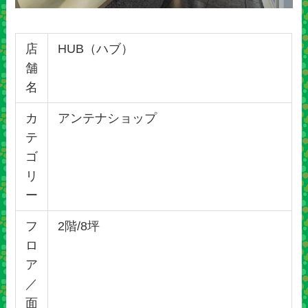
店
HUB（ハブ）
舗
名
カ
アンテナショップ
テ
ゴ
リ
ー
フ
2階/8坪
ロ
ア
／
面