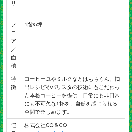
リ
ー
フ
1階/5坪
ロ
ア
／
面
積
特
コーヒー豆やミルクなどはもちろん、抽
徴
出レシピやバリスタの技術にもこだわっ
た本格コーヒーを提供。日常にも非日常
にも不可欠な1杯を、自然を感じられる
空間で楽しめます。
運
株式会社CO＆CO