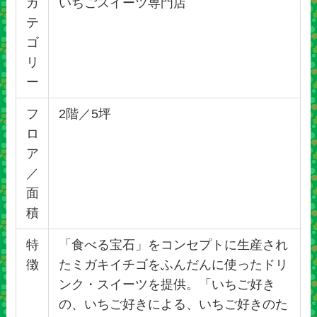
カ
いちごスイーツ専門店
テ
ゴ
リ
ー
フ
2階／5坪
ロ
ア
／
面
積
特
「食べる宝石」をコンセプトに生産され
徴
たミガキイチゴをふんだんに使ったドリ
ンク・スイーツを提供。「いちご好き
の、いちご好きによる、いちご好きのた