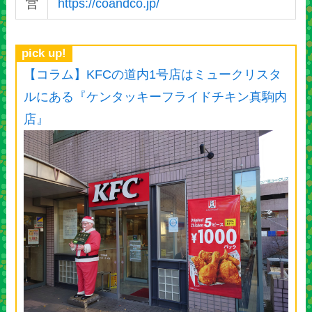
営
https://coandco.jp/
pick up!
【コラム】KFCの道内1号店はミュークリスタ
ルにある『ケンタッキーフライドチキン真駒内
店』