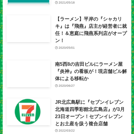
2021/05/18
【ラーメン】平岸の『シャカリ
キ』は『飛燕』店主が経営者に就
任！＆恵庭に飛燕系列店がオープ
ン！
2020/05/01
南5西8の吉田ビルにラーメン屋
『炎神』の看板が！現店舗ビル解
体による移転か
2020/06/27
JR北広島駅に『セブンイレブン
北海道四季彩館北広島店』が3月
23日オープン！セブンイレブン
とお土産を扱う複合店舗
2022/03/22