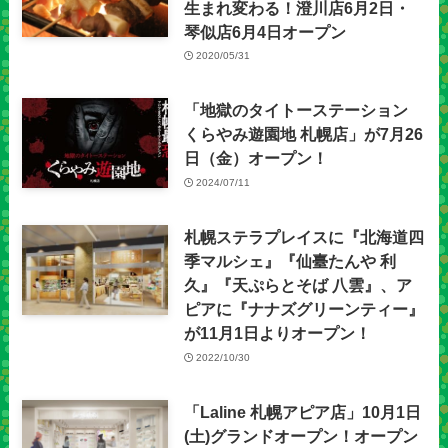
生まれ変わる！澄川店6月2日・
琴似店6月4日オープン
2020/05/31
「地獄のタイトーステーション
くらやみ遊園地 札幌店」が7月26
日（金）オープン！
2024/07/11
札幌ステラプレイスに『北海道四
季マルシェ』『仙臺たんや 利
久』『天ぷらとそば 八雲』、ア
ピアに『ナナズグリーンティー』
が11月1日よりオープン！
2022/10/30
「Laline 札幌アピア店」10月1日
(土)グランドオープン！オープン