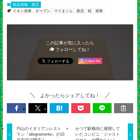
新店情報
開店
イオン発寒
オープン
マイまくら
新店
枕
発寒
この記事が気に入ったら
フォローしてね！
Follow Me
よかったらシェアしてね！
円山のイタリアンレスト
かつて駅構内に展開して
ラン『allegramente』が10
いたコンビニ「ジャスト
月31日で閉店！
ロール」が懐かしい！