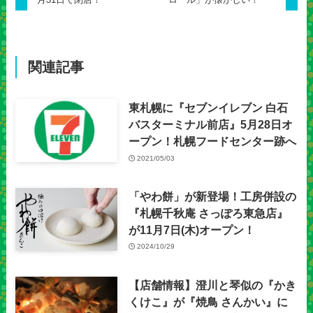
関連記事
東札幌に『セブンイレブン 白石
バスターミナル前店』5月28日オ
ープン！札幌フードセンター跡へ
2021/05/03
「やわ餅」が新登場！工房併設の
『札幌千秋庵 さっぽろ東急店』
が11月7日(木)オープン！
2024/10/29
【店舗情報】澄川と琴似の『かき
くけこ』が『焼鳥 さんかい』に