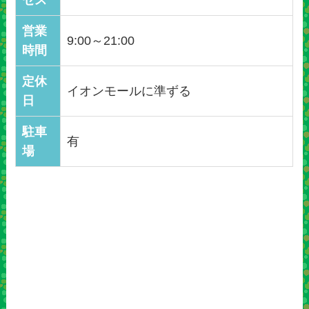
セス
営業
9:00～21:00
時間
定休
イオンモールに準ずる
日
駐車
有
場