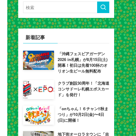
新着記事
「沖縄フェスビアガーデン
2026 in札幌」が8月15日(土)
開幕！初日は先着100杯のオ
リオン生ビール無料配布
クラブ創設30周年！「北海道
コンサドーレ札幌エポスカー
ド」を発行！
「onちゃん！６チャン!!秋ま
つり」が10月2日(金)〜4日
(日)に開催！
地下街オーロラタウンに「吉