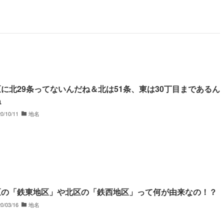
に北29条ってないんだね＆北は51条、東は30丁目まであるん
ね
0/10/11
地名
区の「鉄東地区」や北区の「鉄西地区」って何が由来なの！？
0/03/16
地名