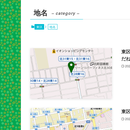
地名
– category –
東区
地名
東区
だ
202
東
202