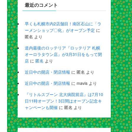
最近のコメント
早くも札幌市内2店舗目！南区石山に「ラ
ーメンショップ〇化」がオープン予定
に
匿名
より
道内最後のロッテリア『ロッテリア 札幌
オーロラタウン店』が3月31日をもって閉
店
に
匿名
より
近日中の開店・閉店情報
に
匿名
より
近日中の開店・閉店情報
に
mavis
より
『リトルスプーン 北大病院前店』は7月10
日11時オープン！3日間はオープン記念キ
ャンペーンも開催
に
匿名
より