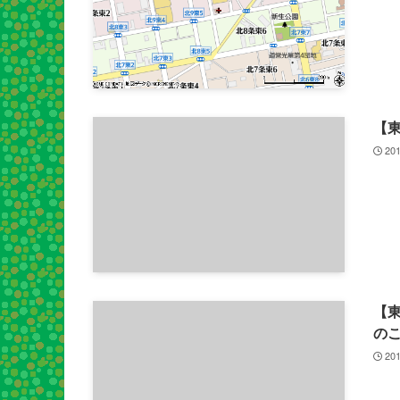
【
201
【東
の
201