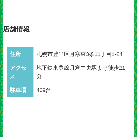
店舗情報
住所
札幌市豊平区月寒東3条11丁目1-24
アクセ
地下鉄東豊線月寒中央駅より徒歩21
ス
分
駐車場
469台