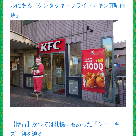
ルにある『ケンタッキーフライドチキン真駒内
店』
【懐古】かつては札幌にもあった「シェーキー
ズ」跡を辿る