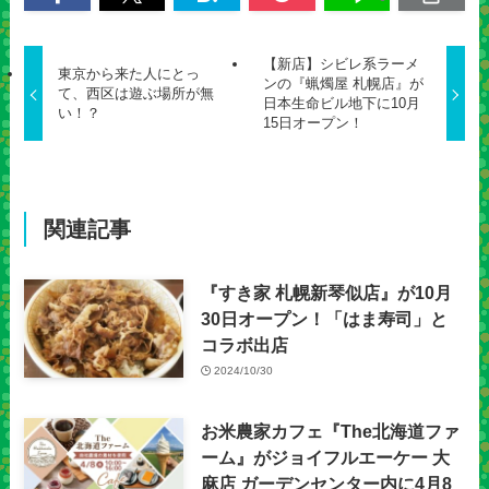
【新店】シビレ系ラーメ
東京から来た人にとっ
ンの『蝋燭屋 札幌店』が
て、西区は遊ぶ場所が無
日本生命ビル地下に10月
い！？
15日オープン！
関連記事
『すき家 札幌新琴似店』が10月
30日オープン！「はま寿司」と
コラボ出店
2024/10/30
お米農家カフェ『The北海道ファ
ーム』がジョイフルエーケー 大
麻店 ガーデンセンター内に4月8