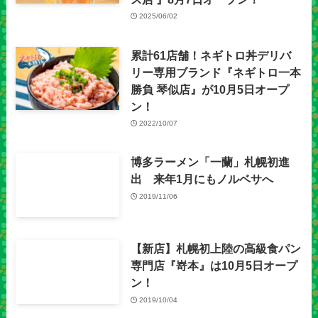
2025/06/02
累計61店舗！ネギトロ丼デリバ
リー専用ブランド『ネギトロ一本
勝負 琴似店』が10月5日オープ
ン！
2022/10/07
博多ラーメン「一蘭」札幌初進
出 来年1月にもノルベサへ
2019/11/06
【新店】札幌初上陸の高級食パン
専門店『嵜本』は10月5日オープ
ン！
2019/10/04