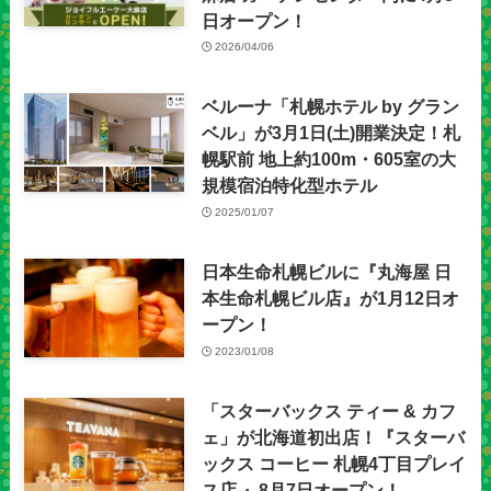
日オープン！
2026/04/06
ベルーナ「札幌ホテル by グラン
ベル」が3月1日(土)開業決定！札
幌駅前 地上約100m・605室の大
規模宿泊特化型ホテル
2025/01/07
日本生命札幌ビルに『丸海屋 日
本生命札幌ビル店』が1月12日オ
ープン！
2023/01/08
「スターバックス ティー & カフ
ェ」が北海道初出店！『スターバ
ックス コーヒー 札幌4丁目プレイ
ス店 』8月7日オープン！