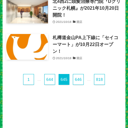
北4西2に頭髪治療専門院『Dクリ
ニック札幌』が2021年10月20日
開院！
2021/10/18
開店
札樽道金山PA上下線に「セイコ
ーマート」が10月22日オープ
ン！
2021/10/18
開店
1
...
644
645
646
...
818