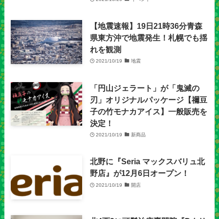
【地震速報】19日21時36分青森
県東方沖で地震発生！札幌でも揺
れを観測
2021/10/19
地震
「円山ジェラート」が「鬼滅の
刃」オリジナルパッケージ【禰󠄀豆
子の竹モナカアイス】一般販売を
決定！
2021/10/19
新商品
北野に『Seria マックスバリュ北
野店』が12月6日オープン！
2021/10/19
開店