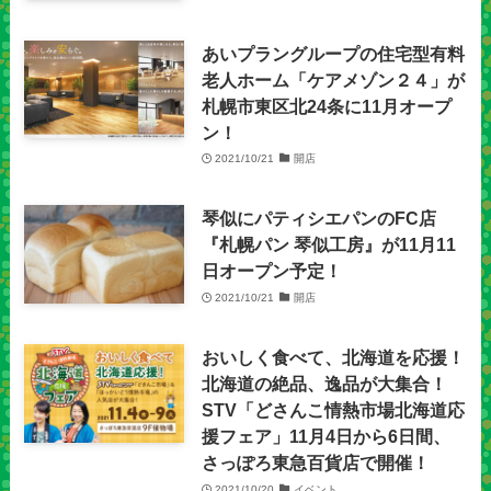
あいプラングループの住宅型有料
老人ホーム「ケアメゾン２４」が
札幌市東区北24条に11月オープ
ン！
2021/10/21
開店
琴似にパティシエパンのFC店
『札幌パン 琴似工房』が11月11
日オープン予定！
2021/10/21
開店
おいしく食べて、北海道を応援！
北海道の絶品、逸品が大集合！
STV「どさんこ情熱市場北海道応
援フェア」11月4日から6日間、
さっぽろ東急百貨店で開催！
2021/10/20
イベント