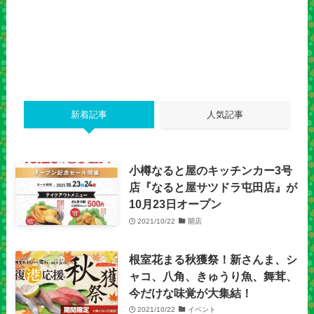
新着記事
人気記事
小樽なると屋のキッチンカー3号
店『なると屋サツドラ屯田店』が
10月23日オープン
2021/10/22
開店
根室花まる秋獲祭！新さんま、シ
ャコ、八角、きゅうり魚、舞茸、
今だけな味覚が大集結！
2021/10/22
イベント