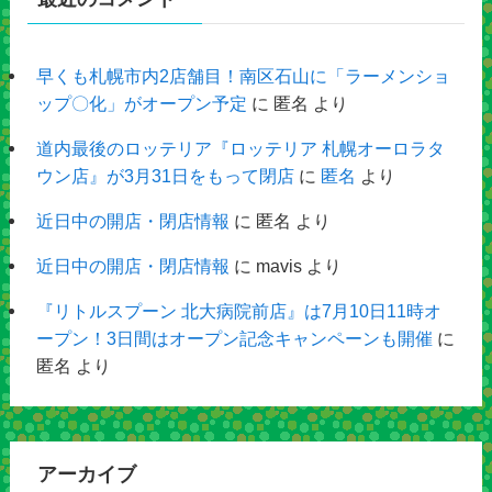
早くも札幌市内2店舗目！南区石山に「ラーメンショ
ップ〇化」がオープン予定
に
匿名
より
道内最後のロッテリア『ロッテリア 札幌オーロラタ
ウン店』が3月31日をもって閉店
に
匿名
より
近日中の開店・閉店情報
に
匿名
より
近日中の開店・閉店情報
に
mavis
より
『リトルスプーン 北大病院前店』は7月10日11時オ
ープン！3日間はオープン記念キャンペーンも開催
に
匿名
より
アーカイブ