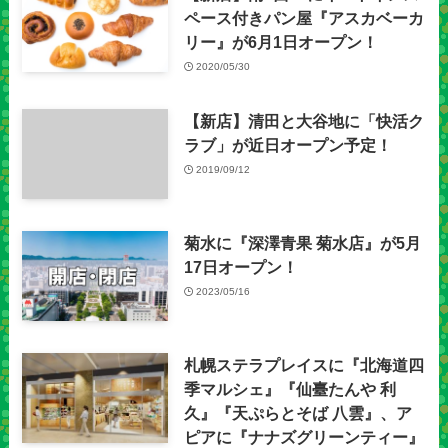
ペース付きパン屋『アスカベーカ
リー』が6月1日オープン！
2020/05/30
【新店】清田と大谷地に「快活ク
ラブ」が近日オープン予定！
2019/09/12
菊水に『深澤青果 菊水店』が5月
17日オープン！
2023/05/16
札幌ステラプレイスに『北海道四
季マルシェ』『仙臺たんや 利
久』『天ぷらとそば 八雲』、ア
ピアに『ナナズグリーンティー』