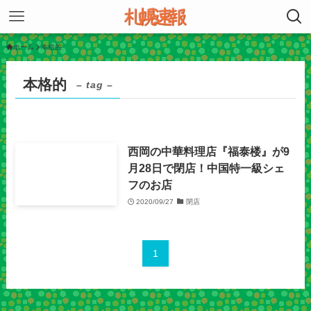
ホーム
本格的
本格的
– tag –
西岡の中華料理店『福泰楼』が9
月28日で閉店！中国特一級シェ
フのお店
2020/09/27
閉店
1