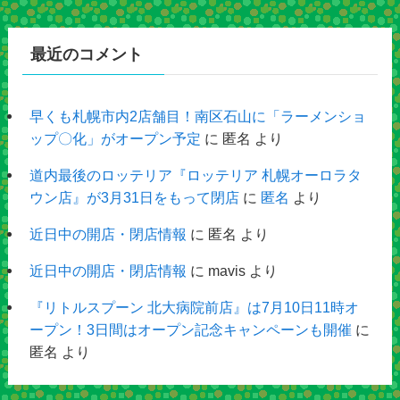
最近のコメント
早くも札幌市内2店舗目！南区石山に「ラーメンショ
ップ〇化」がオープン予定
に
匿名
より
道内最後のロッテリア『ロッテリア 札幌オーロラタ
ウン店』が3月31日をもって閉店
に
匿名
より
近日中の開店・閉店情報
に
匿名
より
近日中の開店・閉店情報
に
mavis
より
『リトルスプーン 北大病院前店』は7月10日11時オ
ープン！3日間はオープン記念キャンペーンも開催
に
匿名
より