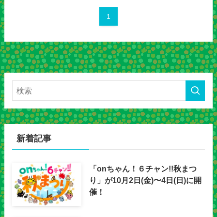
1
新着記事
「onちゃん！６チャン!!秋まつ
り」が10月2日(金)〜4日(日)に開
催！