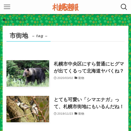
ホーム
市街地
市街地
– tag –
札幌市中央区にすら普通にヒグマ
が出てくるって北海道ヤバくね？
2020/03/02
動物
とても可愛い「シマエナガ」っ
て、札幌市街地にもいるんだね！
2019/11/23
動物