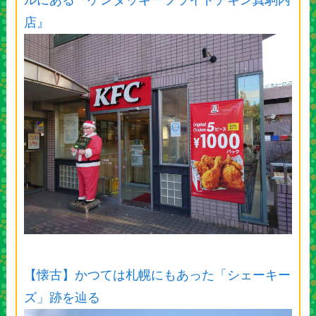
店』
【懐古】かつては札幌にもあった「シェーキー
ズ」跡を辿る