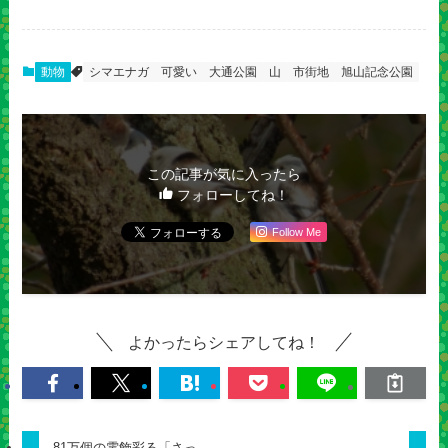
動物
シマエナガ
可愛い
大通公園
山
市街地
旭山記念公園
この記事が気に入ったら
フォローしてね！
Follow Me
よかったらシェアしてね！
81万個の電飾彩る「さっ