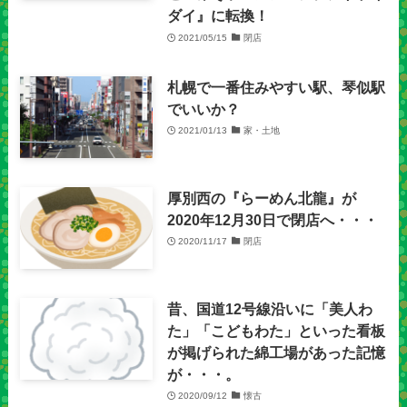
ダイ』に転換！
2021/05/15
閉店
札幌で一番住みやすい駅、琴似駅
でいいか？
2021/01/13
家・土地
厚別西の『らーめん北龍』が
2020年12月30日で閉店へ・・・
2020/11/17
閉店
昔、国道12号線沿いに「美人わ
た」「こどもわた」といった看板
が掲げられた綿工場があった記憶
が・・・。
2020/09/12
懐古