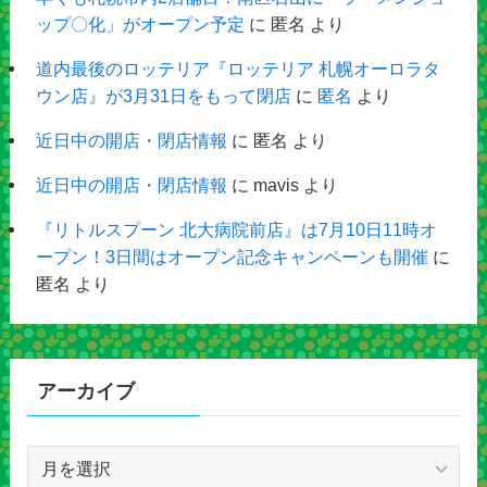
ップ〇化」がオープン予定
に
匿名
より
道内最後のロッテリア『ロッテリア 札幌オーロラタ
ウン店』が3月31日をもって閉店
に
匿名
より
近日中の開店・閉店情報
に
匿名
より
近日中の開店・閉店情報
に
mavis
より
『リトルスプーン 北大病院前店』は7月10日11時オ
ープン！3日間はオープン記念キャンペーンも開催
に
匿名
より
アーカイブ
ア
ー