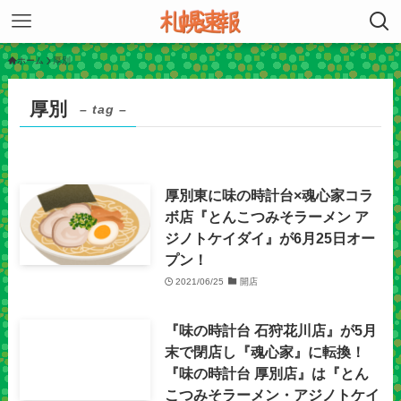
ホーム
厚別
厚別
– tag –
厚別東に味の時計台×魂心家コラ
ボ店『とんこつみそラーメン ア
ジノトケイダイ』が6月25日オー
プン！
2021/06/25
開店
『味の時計台 石狩花川店』が5月
末で閉店し『魂心家』に転換！
『味の時計台 厚別店』は『とん
こつみそラーメン・アジノトケイ