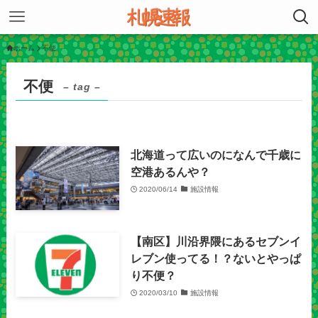
ホーム
不便
不便
– tag –
北海道って広いのになんで千歳に
空港あるんや？
2020/06/14
施設情報
【南区】川沿界隈にあるセブンイ
レブン使ってる！？ないとやっぱ
り不便？
2020/03/10
施設情報