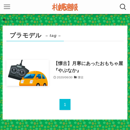
ホーム
プラモデル
プラモデル
– tag –
【懐古】月寒にあったおもちゃ屋
『やぶなか』
2020/06/30
懐古
1