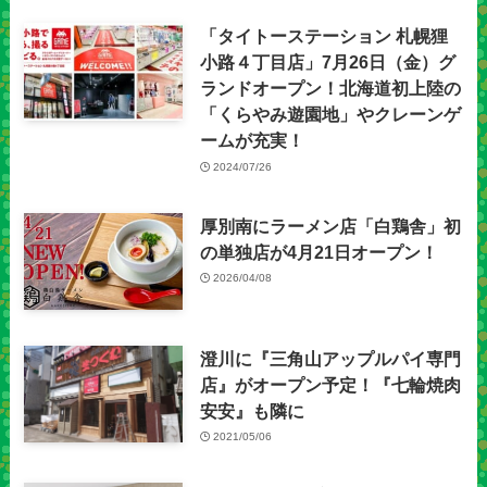
「タイトーステーション 札幌狸
小路４丁目店」7月26日（金）グ
ランドオープン！北海道初上陸の
「くらやみ遊園地」やクレーンゲ
ームが充実！
2024/07/26
厚別南にラーメン店「白鶏舎」初
の単独店が4月21日オープン！
2026/04/08
澄川に『三角山アップルパイ専門
店』がオープン予定！『七輪焼肉
安安』も隣に
2021/05/06