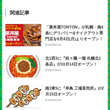
関連記事
「豚丼屋TONTON」が札幌・南4
条にデリバリー&テイクアウト専
門店を8月4日(月)よりオープン！
2025/07/31
北1西3に『担々麺 一龍 札幌北1
条店』が10月14日オープン！
2021/10/14
南3東5に『串鳥 工場直売所』が2
月15日オープン！
2022/01/14