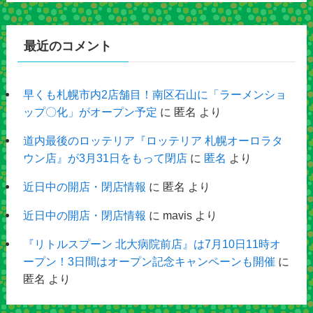
最近のコメント
早くも札幌市内2店舗目！南区石山に「ラーメンショ
ップ〇化」がオープン予定
に
匿名
より
道内最後のロッテリア『ロッテリア 札幌オーロラタ
ウン店』が3月31日をもって閉店
に
匿名
より
近日中の開店・閉店情報
に
匿名
より
近日中の開店・閉店情報
に
mavis
より
『リトルスプーン 北大病院前店』は7月10日11時オ
ープン！3日間はオープン記念キャンペーンも開催
に
匿名
より