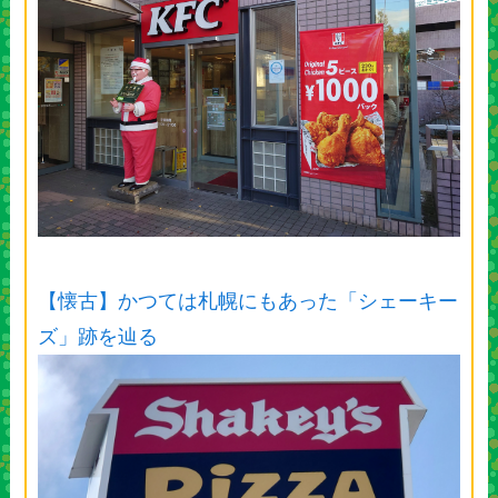
【懐古】かつては札幌にもあった「シェーキー
ズ」跡を辿る