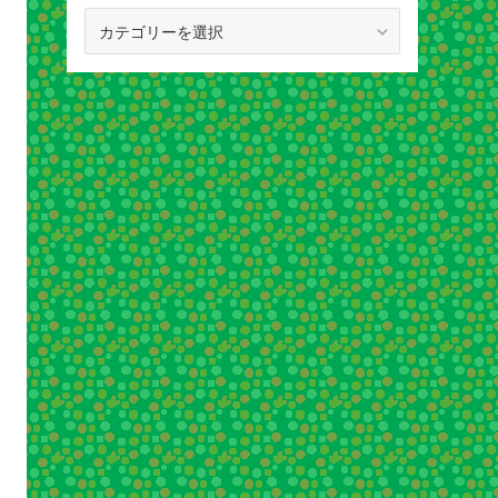
カ
テ
ゴ
リ
ー