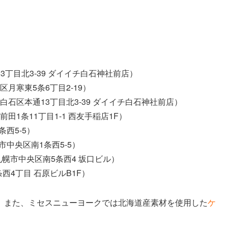
3丁目北3-39 ダイイチ白石神社前店）
月寒東5条6丁目2-19）
石区本通13丁目北3-39 ダイイチ白石神社前店）
1条11丁目1-1 西友手稲店1F）
西5-5）
中央区南1条西5-5）
幌市中央区南5条西4 坂口ビル）
条西4丁目 石原ビルB1F）
。また、ミセスニューヨークでは北海道産素材を使用した
ケ