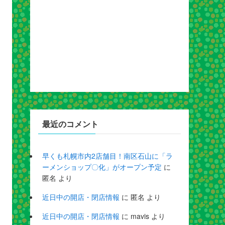
最近のコメント
早くも札幌市内2店舗目！南区石山に「ラ
ーメンショップ〇化」がオープン予定
に
匿名
より
近日中の開店・閉店情報
に
匿名
より
近日中の開店・閉店情報
に
mavis
より