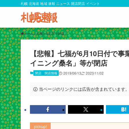
札幌 北海道 地域 速報 ニュース 開店閉店 イベント
ホーム
札幌
白石区
閉店
【悲報】七福が6月10日付で
イニング桑名」等が閉店
閉店
閉店情報
2019/06/13
2023/11/02
当ページのリンクには広告が含まれています
pickup!