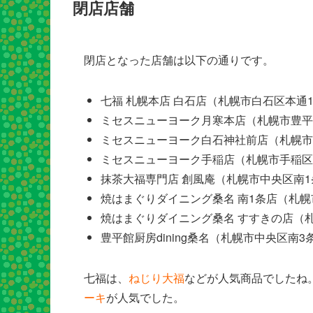
閉店店舗
閉店となった店舗は以下の通りです。
七福 札幌本店 白石店（札幌市白石区本通1
ミセスニューヨーク月寒本店（札幌市豊平区
ミセスニューヨーク白石神社前店（札幌市白
ミセスニューヨーク手稲店（札幌市手稲区前田
抹茶大福専門店 創風庵（札幌市中央区南1条
焼はまぐりダイニング桑名 南1条店（札幌市
焼はまぐりダイニング桑名 すすきの店（札
豊平館厨房dining桑名（札幌市中央区南3
七福は、
ねじり大福
などが人気商品でしたね
ーキ
が人気でした。