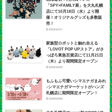
「SPY×FAMILY展」を大丸札幌
店にて10月18日（水）より開
催！オリジナルグッズも多数販
売！
2023/10/17
家族型ロボットと触れ合える
「LOVOT POP UPストア」がさ
っぽろ東急百貨店にて11月21日
（木）より期間限定オープン
2024/10/26
もふもふ可愛いシマエナガまみれ
♪シマエナガマーケットがハンズ
札幌店に期間限定オープン！
2026/03/08