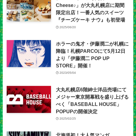
Cheese♪」が大丸札幌店に期間
限定出店！一番人気のスイーツ
『チーズケーキ ナウ』も初登場
2025/06/20
ホラーの鬼才・伊藤潤二が札幌に
降臨！札幌PARCOにて5月12日
より「伊藤潤二 POP UP
STORE」開催！
2023/05/04
大丸札幌店6階紳士洋品売場にて
メジャー東京開幕戦を盛り上げる
べく「BASEBALL HOUSE」
POPUPの開催決定
2025/02/25
北海道初！大人気マンガ