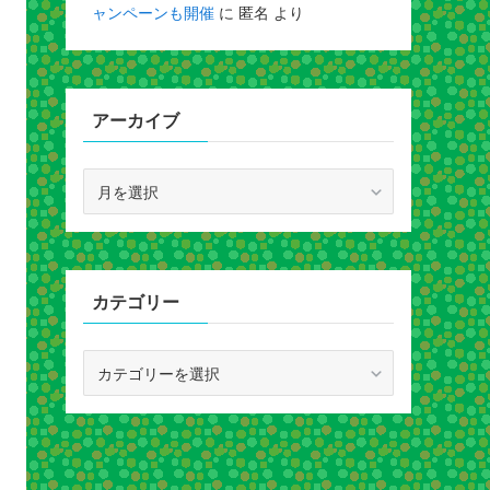
ャンペーンも開催
に
匿名
より
アーカイブ
ア
ー
カ
イ
ブ
カテゴリー
カ
テ
ゴ
リ
ー