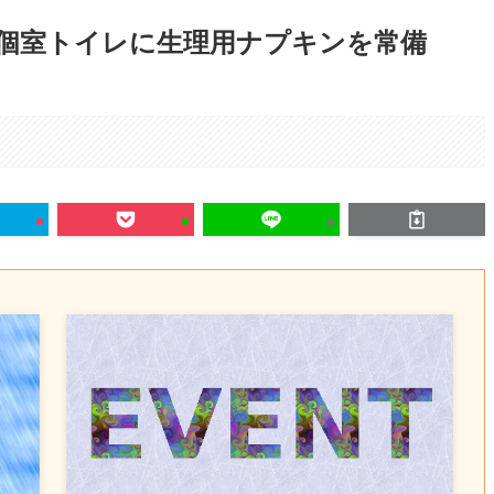
性個室トイレに生理用ナプキンを常備
。