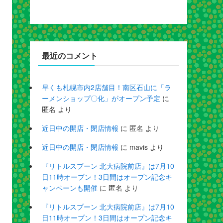
最近のコメント
早くも札幌市内2店舗目！南区石山に「ラ
ーメンショップ〇化」がオープン予定
に
匿名
より
近日中の開店・閉店情報
に
匿名
より
近日中の開店・閉店情報
に
mavis
より
『リトルスプーン 北大病院前店』は7月10
日11時オープン！3日間はオープン記念キ
ャンペーンも開催
に
匿名
より
『リトルスプーン 北大病院前店』は7月10
日11時オープン！3日間はオープン記念キ