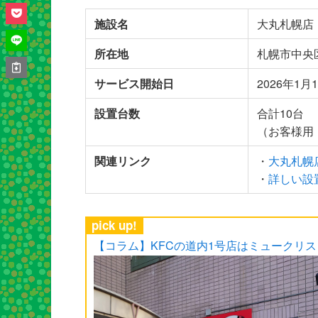
施設名
大丸札幌店
所在地
札幌市中央
サービス開始日
2026年1月
設置台数
合計10台
（お客様用：
関連リンク
・
大丸札幌
・
詳しい設
pick up!
【コラム】KFCの道内1号店はミュークリ