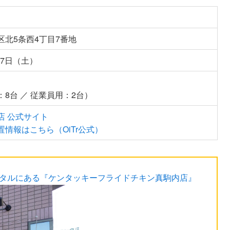
区北5条西4丁目7番地
17日（土）
8台 ／ 従業員用：2台）
店 公式サイト
置情報はこちら（OiTr公式）
スタルにある『ケンタッキーフライドチキン真駒内店』