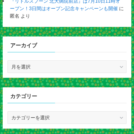
『リトルスプーン 北大病院前店』は7月10日11時オ
ープン！3日間はオープン記念キャンペーンも開催
に
匿名
より
アーカイブ
ア
ー
カ
イ
ブ
カテゴリー
カ
テ
ゴ