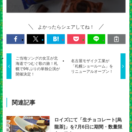
よかったらシェアしてね！
ご当地ソングの女王が北
名古屋モザイク工業が
海道でつむぐ歌の旅！札
「札幌ショールーム」を
幌で9年ぶりの単独公演が
リニューアルオープン！
開催決定！
関連記事
ロイズにて「生チョコレート[烏
龍茶]」を7月6日に期間・数量限