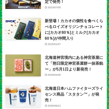
定で発売！
2023/07/05
新登場！カカオの個性を食べくら
べるロイズオリジンチョコレート
に[カカオ80％]とミルク[カカオ
60％]が仲間入り
2023/01/07
北海道神宮境内にある神宮茶屋に
て「朔日限定神宮茶屋餅ー抹茶餡
ー」が5月1日より新発売！
2026/04/30
北海道日本ハムファイターズライ
センス商品「スタタン™」が発
売！
2026/06/21