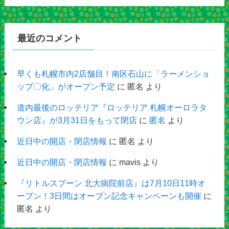
最近のコメント
早くも札幌市内2店舗目！南区石山に「ラーメンショ
ップ〇化」がオープン予定
に
匿名
より
道内最後のロッテリア『ロッテリア 札幌オーロラタ
ウン店』が3月31日をもって閉店
に
匿名
より
近日中の開店・閉店情報
に
匿名
より
近日中の開店・閉店情報
に
mavis
より
『リトルスプーン 北大病院前店』は7月10日11時オ
ープン！3日間はオープン記念キャンペーンも開催
に
匿名
より