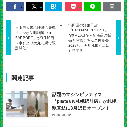
清田区の洋菓子店
日本最大級の味噌の祭典
『Pâtisserie PROUST』
「ニッポン味噌道中 in
が9月16日から新商品の販
SAPPORO」が9月10日
売を開始！あんこ博覧会
（水）より大丸札幌で限
2025丸井今井札幌本店に
定開催！
も初出店
関連記事
話題のマシンピラティス
『pilates K札幌駅前店』が札幌
駅直結に3月15日オープン！
2025/03/12