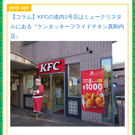
pick up!
【コラム】KFCの道内1号店はミュークリスタ
ルにある『ケンタッキーフライドチキン真駒内
店』