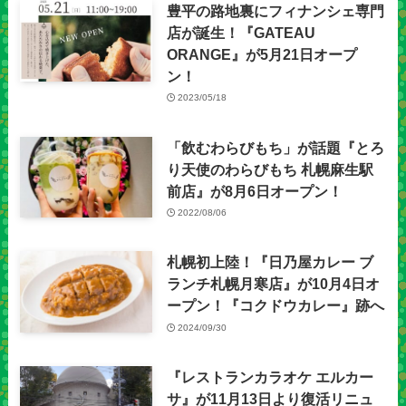
豊平の路地裏にフィナンシェ専門
店が誕生！『GATEAU
ORANGE』が5月21日オープ
ン！
2023/05/18
「飲むわらびもち」が話題『とろ
り天使のわらびもち 札幌麻生駅
前店』が8月6日オープン！
2022/08/06
札幌初上陸！『日乃屋カレー ブ
ランチ札幌月寒店』が10月4日オ
ープン！『コクドウカレー』跡へ
2024/09/30
『レストランカラオケ エルカー
サ』が11月13日より復活リニュ