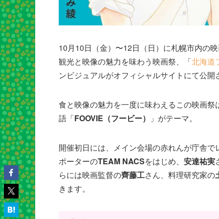
10月10日（金）〜12日（日）に札幌市内
観光と映像の魅力を味わう映画祭、「
北海道フ
ンビジュアルがオフィシャルサイトにて公開
食と映像の魅力を一度に味わえるこの映画祭
語「
FOOVIE（フービー）
」がテーマ。
開催初日には、メイン会場の赤れんが庁舎で
ポーターの
TEAM NACS
をはじめ、
安達祐実
らには映画監督の
齊藤工
さん、料理研究家の
きます。