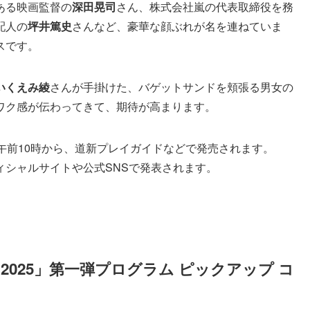
ある映画監督の
深田晃司
さん、株式会社嵐の代表取締役を務
配人の
坪井篤史
さんなど、豪華な顔ぶれが名を連ねていま
スです。
いくえみ綾
さんが手掛けた、バゲットサンドを頬張る男女の
ワク感が伝わってきて、期待が高まります。
午前10時から、道新プレイガイドなどで発売されます。
ィシャルサイトや公式SNSで発表されます。
2025」第一弾プログラム ピックアップ コ