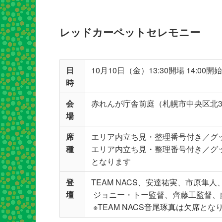
レッドカーペットセレモニー
日
10月10日（金）13:30開場 14:00開始
時
会
赤れんが庁舎前庭（札幌市中央区北3
場
席
エリア内立ち見・整理番号付き／グッズ付
種
エリア内立ち見・整理番号付き／グッズ
となります
登
TEAM NACS、安達祐実、市原隼
壇
ジョニー・トー監督、齊藤工監督、
※TEAM NACS音尾琢真は欠席とな