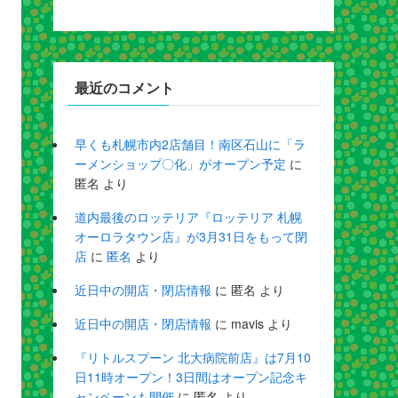
最近のコメント
早くも札幌市内2店舗目！南区石山に「ラ
ーメンショップ〇化」がオープン予定
に
匿名
より
道内最後のロッテリア『ロッテリア 札幌
オーロラタウン店』が3月31日をもって閉
店
に
匿名
より
近日中の開店・閉店情報
に
匿名
より
近日中の開店・閉店情報
に
mavis
より
『リトルスプーン 北大病院前店』は7月10
日11時オープン！3日間はオープン記念キ
ャンペーンも開催
に
匿名
より