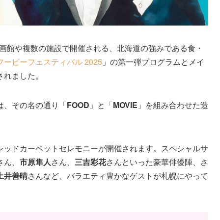
の映画館や複数の施設で開催される、北海道の強みである食・
ービーフェスティバル 2025
」の第一弾プログラムとメイ
されました。
は、その名の通り「
FOOD
」と「
MOVIE
」を組み合わせた造
レッドカーペットセレモニーが開催されます。スペシャルサ
さん、
市原隼人
さん、
三吉彩花
さんといった豪華俳優陣、さ
土井善晴
さんなど、バラエティ豊かなゲストが札幌にやって