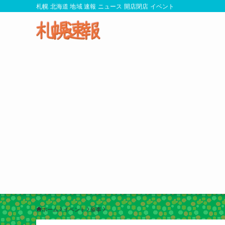
札幌 北海道 地域 速報 ニュース 開店閉店 イベント
ホーム
イベント
催事