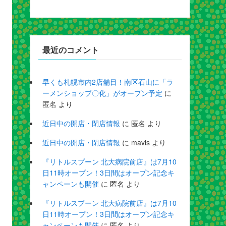
最近のコメント
早くも札幌市内2店舗目！南区石山に「ラ
ーメンショップ〇化」がオープン予定
に
匿名
より
近日中の開店・閉店情報
に
匿名
より
近日中の開店・閉店情報
に
mavis
より
『リトルスプーン 北大病院前店』は7月10
日11時オープン！3日間はオープン記念キ
ャンペーンも開催
に
匿名
より
『リトルスプーン 北大病院前店』は7月10
日11時オープン！3日間はオープン記念キ
ャンペーンも開催
に
匿名
より