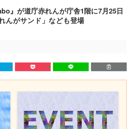
ts labo』が道庁赤れんが庁舎1階に7月25日
れんがサンド」なども登場
。