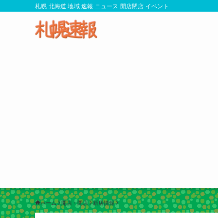
札幌 北海道 地域 速報 ニュース 開店閉店 イベント
ホーム
開店・閉店
新店情報